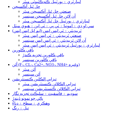
ليبارٽري ۽ پورٽيبل ڪنڊڪٽيوٽي ميٽر
حل ٿيل آڪسيجن
صنعتي حل ٿيل آڪسيجن ميٽر
آن لائن حل ٿيل آڪسيجن سينسر
ليبارٽري ۽ پورٽيبل حل ٿيل آڪسيجن ميٽر
سي او ڊي ۽ امونيا ۽ ٽي پي ۽ ٽي اين ۽ هيوي ميٽل
ٽربيڊيٽي ۽ ٽي ايس ايس (ايم ايل ايس ايس)
صنعتي ٽربيڊيٽي ۽ ٽي ايس ايس ميٽر
آن لائن ٽربيڊيٽي ۽ ٽي ايس ايس سينسر
ليبارٽري ۽ پورٽيبل ٽربيڊيٽي ۽ ٽي ايس ايس ميٽر
باقي ڪلورين
باقي ڪلورين تجزيه ڪندڙ
باقي ڪلورين سينسر
آئن (F-، CL-، Ca2+، NO3-، NH4+ وغيره)
آئن ميٽر
آئن سينسر
تيزابي الڪلين ڪنسنٽريشن
تيزابي الڪلائن ڪنسنٽريشن ميٽر
تيزابي الڪلائن ڪنسنٽريشن سينسر
سوڊيم ۽ فاسفيٽ ۽ سليڪٽ تجزيه نگار
پاڻي جو نمونو ڏيندڙ
وهڪري ۽ سطح ۽ دٻاءُ
تيل ۽ رنگ