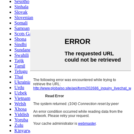
Sesotho
Sinhala
Slovak
Slovenian
Somali
Samoan
Scots Gaelic
Shona
Sindhi
Sundanese
Swahili
Tajik
Tamil
Telugu
Thai
Ukrainian
Urdu
Uzbek
Vietnamese
Welsh
Xhosa
Yiddish
Yoruba
Zulu
Kinyarwanda