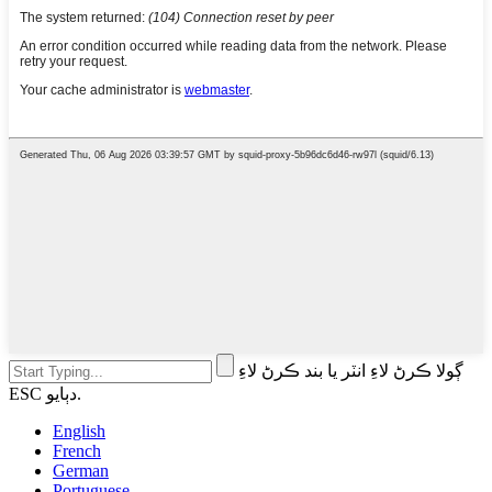
ڳولا ڪرڻ لاءِ انٽر يا بند ڪرڻ لاءِ
ESC دٻايو.
English
French
German
Portuguese