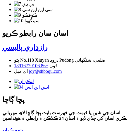
اسان سان رابطو ڪريو
رازداري پاليسي
No.118 Xiuyan روڊ، Pudong ضلعي، شنگھائي
پتو
فون
+86 18916729106
joy@shboqu.com
اي ميل
پڇا ڳاڇا
اسان جي شين يا قيمت جي فهرست بابت پڇا ڳاڇا لاءِ، مھرباني
ڪري اسان کي ڇڏي ڏيو ۽ اسان 24 ڪلاڪن ۾ رابطي ۾ ھونداسين.
جمع ڪرايو