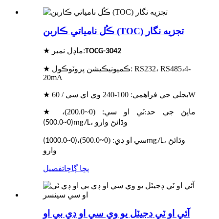
ڪُل نامياتي ڪاربن (TOC) تجزيه نگار
★ ماڊل نمبر:
TOCG-304
2
★ ڪميونيڪيشن پروٽوڪول: RS232، RS485،4-
20mA
★ بجلي جي فراهمي: 100-240 وي اي سي / 60W
★ ماپڻ جي حد
ٽي او سي: (0~200.0)
،
:
(0~500.0)mg/L، وڌائڻ وارو
سي او ڊي: (0~500.0)
،
(0~1000.0)mg/L، وڌائڻ
وارو
پڇا ڳاڇا
تفصيل
آئي او ٽي ڊجيٽل يو وي سي او ڊي بي او