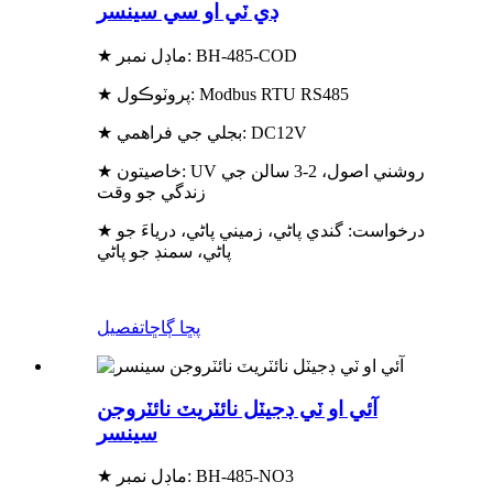
ڊي ٽي او سي سينسر
★ ماڊل نمبر: BH-485-COD
★ پروٽوڪول: Modbus RTU RS485
★ بجلي جي فراهمي: DC12V
★ خاصيتون: UV روشني اصول، 2-3 سالن جي
زندگي جو وقت
★ درخواست: گندي پاڻي، زميني پاڻي، درياءَ جو
پاڻي، سمنڊ جو پاڻي
پڇا ڳاڇا
تفصيل
آئي او ٽي ڊجيٽل نائٽريٽ نائٽروجن
سينسر
★ ماڊل نمبر: BH-485-NO3