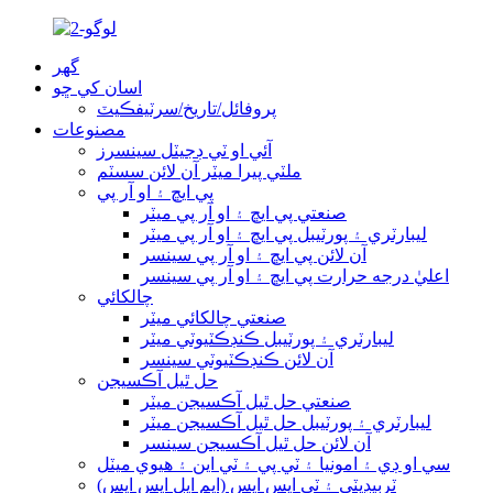
گھر
اسان کي ڇو
پروفائل/تاريخ/سرٽيفڪيٽ
مصنوعات
آئي او ٽي ڊجيٽل سينسرز
ملٽي پيرا ميٽر آن لائن سسٽم
پي ايڇ ۽ او آر پي
صنعتي پي ايڇ ۽ او آر پي ميٽر
ليبارٽري ۽ پورٽيبل پي ايڇ ۽ او آر پي ميٽر
آن لائن پي ايڇ ۽ او آر پي سينسر
اعليٰ درجه حرارت پي ايڇ ۽ او آر پي سينسر
چالکائي
صنعتي چالکائي ميٽر
ليبارٽري ۽ پورٽيبل ڪنڊڪٽيوٽي ميٽر
آن لائن ڪنڊڪٽيوٽي سينسر
حل ٿيل آڪسيجن
صنعتي حل ٿيل آڪسيجن ميٽر
ليبارٽري ۽ پورٽيبل حل ٿيل آڪسيجن ميٽر
آن لائن حل ٿيل آڪسيجن سينسر
سي او ڊي ۽ امونيا ۽ ٽي پي ۽ ٽي اين ۽ هيوي ميٽل
ٽربيڊيٽي ۽ ٽي ايس ايس (ايم ايل ايس ايس)