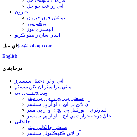
فارما ۽ بايوٽيڪ حل
آبي زراعت جو حل
خبرون
نمائش جون خبرون
بوڪو نيوز
انڊسٽري نيوز
اسان سان رابطو ڪريو
joy@shboqu.com
اي ميل:
English
درجا بندي
آئي او ٽي ڊجيٽل سينسرز
ملٽي پيرا ميٽر آن لائن سسٽم
پي ايڇ ۽ او آر پي
صنعتي پي ايڇ ۽ او آر پي ميٽر
آن لائن پي ايڇ ۽ او آر پي سينسر
ليبارٽري ۽ پورٽيبل پي ايڇ ۽ او آر پي ميٽر
اعليٰ درجه حرارت پي ايڇ ۽ او آر پي سينسر
چالکائي
صنعتي چالکائي ميٽر
آن لائن ڪنڊڪٽيوٽي سينسر