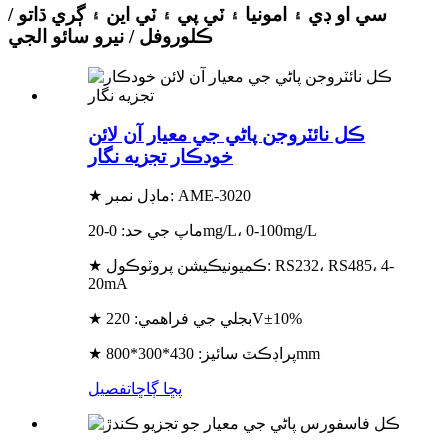
سي او ڊي ۽ امونيا ۽ ٽي پي ۽ ٽي اين ۽ ڳري ڌاتو /
ڪلوروفل / نيرو سائو الجي
ڪل نائٽروجن پاڻي جي معيار آن لائن
خودڪار تجزيه نگار
★ ماڊل نمبر: AME-3020
ماپ جي حد: 0-20mg/L، 0-100mg/L
★ ڪميونيڪيشن پروٽوڪول: RS232، RS485، 4-
20mA
★ بجلي جي فراهمي: 220V±10%
★ پراڊڪٽ سائيز: 430*300*800mm
پڇا ڳاڇا
تفصيل