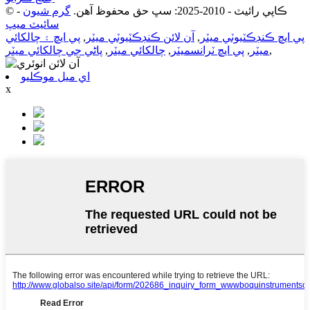
© ڪاپي رائيٽ - 2010-2025: سڀ حق محفوظ آهن.
گرم شيون
-
سائيٽ ميپ
پي ايڇ ڪنڊڪٽيوٽي ميٽر
,
آن لائن ڪنڊڪٽيوٽي ميٽر
,
پي ايڇ ۽ چالکائي
,
ميٽر
,
پي ايڇ ٽرانسميٽر
,
چالکائي ميٽر
,
پاڻي جي چالکائي ميٽر
اي ميل موڪليو
x