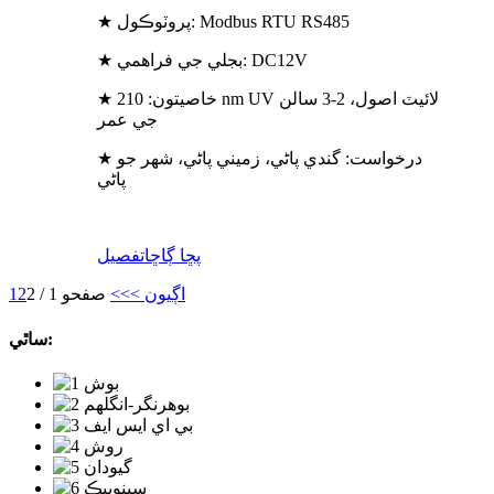
★ پروٽوڪول: Modbus RTU RS485
★ بجلي جي فراهمي: DC12V
★ خاصيتون: 210 nm UV لائيٽ اصول، 2-3 سالن
جي عمر
★ درخواست: گندي پاڻي، زميني پاڻي، شهر جو
پاڻي
پڇا ڳاڇا
تفصيل
اڳيون >
>>
صفحو 1 / 2
2
1
ساٿي: