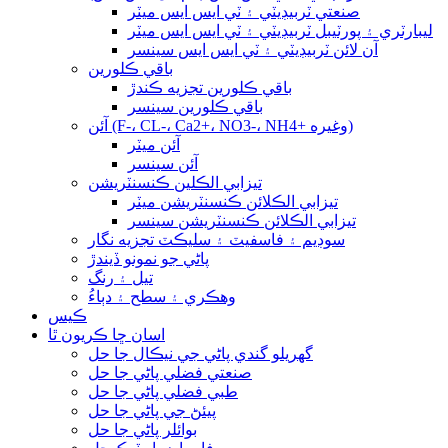
صنعتي ٽربيڊيٽي ۽ ٽي ايس ايس ميٽر
ليبارٽري ۽ پورٽيبل ٽربيڊيٽي ۽ ٽي ايس ايس ميٽر
آن لائن ٽربيڊيٽي ۽ ٽي ايس ايس سينسر
باقي ڪلورين
باقي ڪلورين تجزيه ڪندڙ
باقي ڪلورين سينسر
آئن (F-، CL-، Ca2+، NO3-، NH4+ وغيره)
آئن ميٽر
آئن سينسر
تيزابي الڪلين ڪنسنٽريشن
تيزابي الڪلائن ڪنسنٽريشن ميٽر
تيزابي الڪلائن ڪنسنٽريشن سينسر
سوڊيم ۽ فاسفيٽ ۽ سليڪٽ تجزيه نگار
پاڻي جو نمونو ڏيندڙ
تيل ۽ رنگ
وهڪري ۽ سطح ۽ دٻاءُ
ڪيس
اسان ڇا ڪريون ٿا
گهريلو گندي پاڻي جي نيڪال جا حل
صنعتي فضلي پاڻي جا حل
طبي فضلي پاڻي جا حل
پيئڻ جي پاڻي جا حل
بوائلر پاڻي جا حل