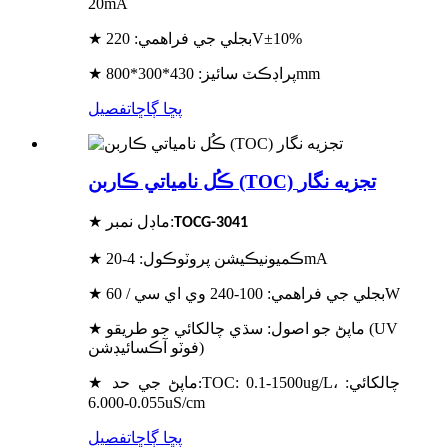
20mA
★ بجلي جي فراهمي: 220V±10%
★ پراڊڪٽ سائيز: 430*300*800mm
پڇا ڳاڇا
تفصيل
ڪُل نامياتي ڪاربن (TOC) تجزيه نگار
★ ماڊل نمبر:
TOCG-3041
★ ڪميونيڪيشن پروٽوڪول: 4-20mA
★ بجلي جي فراهمي: 100-240 وي اي سي / 60W
★ ماپڻ جو اصول: سڌي چالکائي جو طريقو (UV
فوٽو آڪسائيڊشن)
TOC: 0.1-1500ug/L، چالکائي:
★ ماپڻ جي حد
:
0.055-6.000uS/cm
پڇا ڳاڇا
تفصيل