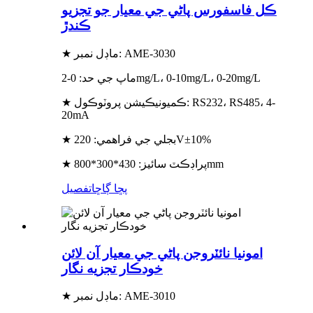
ڪل فاسفورس پاڻي جي معيار جو تجزيو
ڪندڙ
★ ماڊل نمبر: AME-3030
ماپ جي حد: 0-2mg/L، 0-10mg/L، 0-20mg/L
★ ڪميونيڪيشن پروٽوڪول: RS232، RS485، 4-
20mA
★ بجلي جي فراهمي: 220V±10%
★ پراڊڪٽ سائيز: 430*300*800mm
پڇا ڳاڇا
تفصيل
امونيا نائٽروجن پاڻي جي معيار آن لائن
خودڪار تجزيه نگار
★ ماڊل نمبر: AME-3010