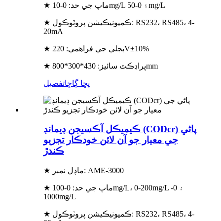
★ ماپ جي حد: 0-10mg/L ۽ 0-50mg/L
★ ڪميونيڪيشن پروٽوڪول: RS232، RS485، 4-
20mA
★ بجلي جي فراهمي: 220V±10%
★ پراڊڪٽ سائيز: 430*300*800mm
پڇا ڳاڇا
تفصيل
ڪيميڪل آڪسيجن ڊيمانڊ (CODcr) پاڻي
جي معيار جو آن لائن خودڪار تجزيو
ڪندڙ
★ ماڊل نمبر: AME-3000
★ ماپ جي حد: 0-100mg/L، 0-200mg/L ۽ 0-
1000mg/L
★ ڪميونيڪيشن پروٽوڪول: RS232، RS485، 4-