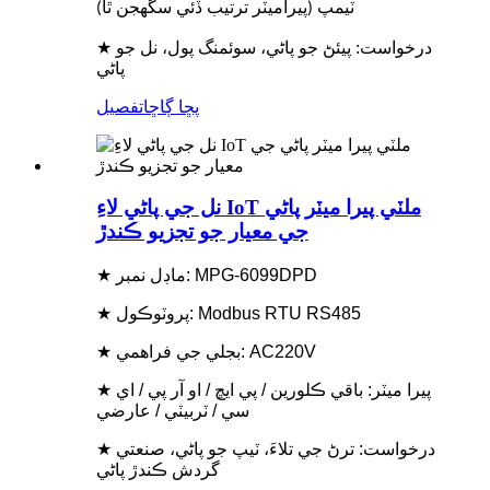
ٽيمپ (پيراميٽر ترتيب ڏئي سگھجن ٿا)
★ درخواست: پيئڻ جو پاڻي، سوئمنگ پول، نل جو
پاڻي
پڇا ڳاڇا
تفصيل
نل جي پاڻي لاءِ IoT ملٽي پيرا ميٽر پاڻي
جي معيار جو تجزيو ڪندڙ
★ ماڊل نمبر: MPG-6099DPD
★ پروٽوڪول: Modbus RTU RS485
★ بجلي جي فراهمي: AC220V
★ پيرا ميٽر: باقي ڪلورين / پي ايڇ / او آر پي / اي
سي / ٽربيٽي / عارضي
★ درخواست: ترڻ جي تلاءَ، ٽيپ جو پاڻي، صنعتي
گردش ڪندڙ پاڻي