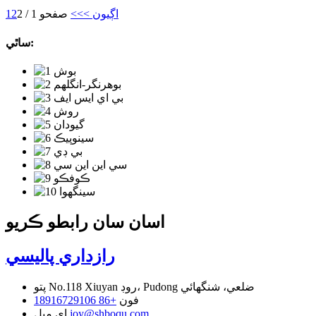
اڳيون >
>>
صفحو 1 / 2
2
1
ساٿي:
اسان سان رابطو ڪريو
رازداري پاليسي
No.118 Xiuyan روڊ، Pudong ضلعي، شنگھائي
پتو
فون
+86 18916729106
joy@shboqu.com
اي ميل