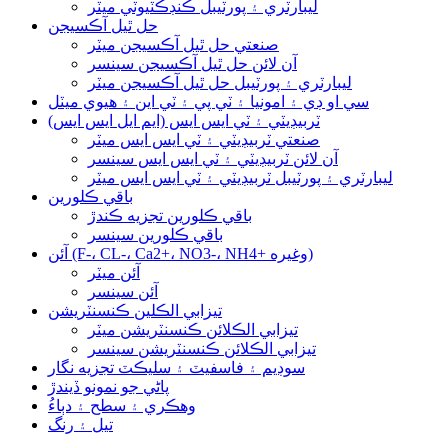
ليبارٽري ۽ پورٽيبل ڪنڊڪٽيوٽي ميٽر
حل ٿيل آڪسيجن
صنعتي حل ٿيل آڪسيجن ميٽر
آن لائن حل ٿيل آڪسيجن سينسر
ليبارٽري ۽ پورٽيبل حل ٿيل آڪسيجن ميٽر
سي او ڊي ۽ امونيا ۽ ٽي پي ۽ ٽي اين ۽ هيوي ميٽل
ٽربيڊيٽي ۽ ٽي ايس ايس (ايم ايل ايس ايس)
صنعتي ٽربيڊيٽي ۽ ٽي ايس ايس ميٽر
آن لائن ٽربيڊيٽي ۽ ٽي ايس ايس سينسر
ليبارٽري ۽ پورٽيبل ٽربيڊيٽي ۽ ٽي ايس ايس ميٽر
باقي ڪلورين
باقي ڪلورين تجزيه ڪندڙ
باقي ڪلورين سينسر
آئن (F-، CL-، Ca2+، NO3-، NH4+ وغيره)
آئن ميٽر
آئن سينسر
تيزابي الڪلين ڪنسنٽريشن
تيزابي الڪلائن ڪنسنٽريشن ميٽر
تيزابي الڪلائن ڪنسنٽريشن سينسر
سوڊيم ۽ فاسفيٽ ۽ سليڪٽ تجزيه نگار
پاڻي جو نمونو ڏيندڙ
وهڪري ۽ سطح ۽ دٻاءُ
تيل ۽ رنگ