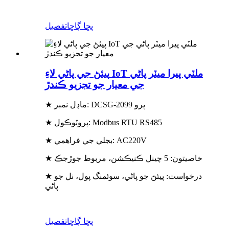
پڇا ڳاڇا
تفصيل
پيئڻ جي پاڻي لاءِ IoT ملٽي پيرا ميٽر پاڻي
جي معيار جو تجزيو ڪندڙ
★ ماڊل نمبر: DCSG-2099 پرو
★ پروٽوڪول: Modbus RTU RS485
★ بجلي جي فراهمي: AC220V
★ خاصيتون: 5 چينل ڪنيڪشن، مربوط جوڙجڪ
★ درخواست: پيئڻ جو پاڻي، سوئمنگ پول، نل جو
پاڻي
پڇا ڳاڇا
تفصيل