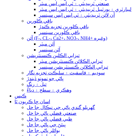
صنعتي ٽربيڊيٽي ۽ ٽي ايس ايس ميٽر
ليبارٽري ۽ پورٽيبل ٽربيڊيٽي ۽ ٽي ايس ايس ميٽر
آن لائن ٽربيڊيٽي ۽ ٽي ايس ايس سينسر
باقي ڪلورين
باقي ڪلورين تجزيه ڪندڙ
باقي ڪلورين سينسر
آئن (F-، CL-، Ca2+، NO3-، NH4+ وغيره)
آئن ميٽر
آئن سينسر
تيزابي الڪلين ڪنسنٽريشن
تيزابي الڪلائن ڪنسنٽريشن ميٽر
تيزابي الڪلائن ڪنسنٽريشن سينسر
سوڊيم ۽ فاسفيٽ ۽ سليڪٽ تجزيه نگار
پاڻي جو نمونو ڏيندڙ
تيل ۽ رنگ
وهڪري ۽ سطح ۽ دٻاءُ
ڪيس
اسان ڇا ڪريون ٿا
گهريلو گندي پاڻي جي نيڪال جا حل
صنعتي فضلي پاڻي جا حل
طبي فضلي پاڻي جا حل
پيئڻ جي پاڻي جا حل
بوائلر پاڻي جا حل