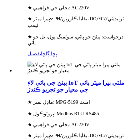
★ بجلي جي فراهمي: AC220V
★ پيرا ميٽر
s: PH/بقايا ڪلورين، DO/EC/ٽربيڊيٽي/
ٽيمپ
★ درخواست: پيئڻ جو پاڻي، سوئمنگ پول، نل جو
پاڻي
پڇا ڳاڇا
تفصيل
پيئڻ جي پاڻي لاءِ IoT ملٽي پيرا ميٽر پاڻي
جي معيار جو تجزيو ڪندڙ
★ ماڊل نمبر: MPG-5199 منٽ
i
★ پروٽوڪول: Modbus RTU RS485
★ بجلي جي فراهمي: AC220V
★ پيرا ميٽر
s: PH/بقايا ڪلورين، DO/EC/ٽربيڊيٽي/