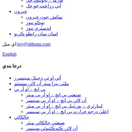
فارما ۽ بايوٽيڪ حل
آبي زراعت جو حل
خبرون
نمائش جون خبرون
بوڪو نيوز
انڊسٽري نيوز
اسان سان رابطو ڪريو
joy@shboqu.com
اي ميل:
English
درجا بندي
آئي او ٽي ڊجيٽل سينسرز
ملٽي پيرا ميٽر آن لائن سسٽم
پي ايڇ ۽ او آر پي
صنعتي پي ايڇ ۽ او آر پي ميٽر
آن لائن پي ايڇ ۽ او آر پي سينسر
ليبارٽري ۽ پورٽيبل پي ايڇ ۽ او آر پي ميٽر
اعليٰ درجه حرارت پي ايڇ ۽ او آر پي سينسر
چالکائي
صنعتي چالکائي ميٽر
آن لائن ڪنڊڪٽيوٽي سينسر