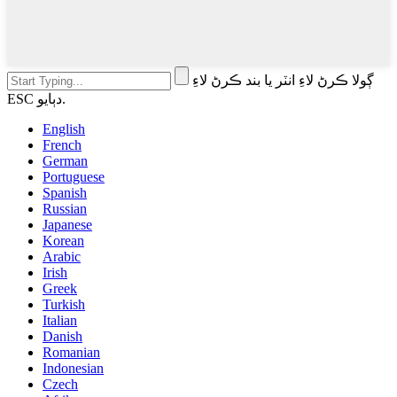
ڳولا ڪرڻ لاءِ انٽر يا بند ڪرڻ لاءِ
ESC دٻايو.
English
French
German
Portuguese
Spanish
Russian
Japanese
Korean
Arabic
Irish
Greek
Turkish
Italian
Danish
Romanian
Indonesian
Czech