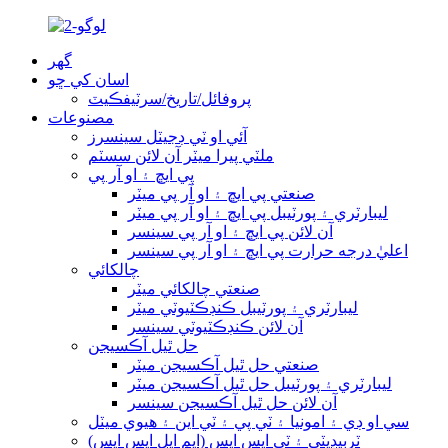
گھر
اسان کي ڇو
پروفائل/تاريخ/سرٽيفڪيٽ
مصنوعات
آئي او ٽي ڊجيٽل سينسرز
ملٽي پيرا ميٽر آن لائن سسٽم
پي ايڇ ۽ او آر پي
صنعتي پي ايڇ ۽ او آر پي ميٽر
ليبارٽري ۽ پورٽيبل پي ايڇ ۽ او آر پي ميٽر
آن لائن پي ايڇ ۽ او آر پي سينسر
اعليٰ درجه حرارت پي ايڇ ۽ او آر پي سينسر
چالکائي
صنعتي چالکائي ميٽر
ليبارٽري ۽ پورٽيبل ڪنڊڪٽيوٽي ميٽر
آن لائن ڪنڊڪٽيوٽي سينسر
حل ٿيل آڪسيجن
صنعتي حل ٿيل آڪسيجن ميٽر
ليبارٽري ۽ پورٽيبل حل ٿيل آڪسيجن ميٽر
آن لائن حل ٿيل آڪسيجن سينسر
سي او ڊي ۽ امونيا ۽ ٽي پي ۽ ٽي اين ۽ هيوي ميٽل
ٽربيڊيٽي ۽ ٽي ايس ايس (ايم ايل ايس ايس)