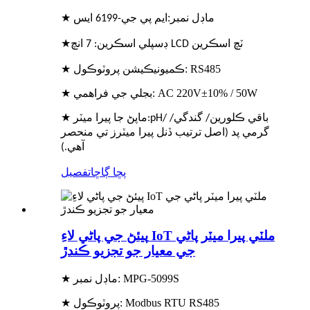
★ ماڊل نمبر:
ايم پي جي-6
99 ايس
1
★
ڊسپلي اسڪرين: 7 انچ LCD ٽچ اسڪرين
★ ڪميونيڪيشن پروٽوڪول: RS485
★ بجلي جي فراهمي: AC 220V±10% / 50W
★ ماپڻ جا پيرا ميٽر
:pH/ باقي ڪلورين/ گندگي/
گرمي پد (اصل ترتيب ڏنل پيرا ميٽرز تي منحصر
آهي.)
پڇا ڳاڇا
تفصيل
پيئڻ جي پاڻي لاءِ IoT ملٽي پيرا ميٽر پاڻي
جي معيار جو تجزيو ڪندڙ
★ ماڊل نمبر: MPG-5099S
★ پروٽوڪول: Modbus RTU RS485