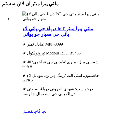
ملٽي پيرا ميٽر آن لائن سسٽم
درياءَ جي پاڻي لاءِ IoT ملٽي پيرا ميٽر
پاڻي جي معيار جو بوائي
★ ماڊل نمبر: MPF-3099
★ پروٽوڪول: Modbus RTU RS485
★ بجلي جي فراهمي: 40W شمسي پينل، بيٽري
60AH
★ خاصيتون: اينٽي الٽ ٽرننگ ڊيزائن، موبائل لاءِ
GPRS
★ درخواست: شهري اندروني درياءَ، صنعتي
درياءَ، پاڻي جي استعمال جا رستا
پڇا ڳاڇا
تفصيل