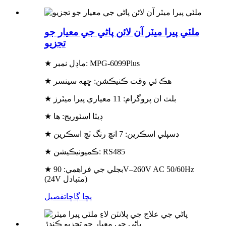
ملٽي پيرا ميٽر آن لائن پاڻي جي معيار جو
تجزيو
★ ماڊل نمبر: MPG-6099Plus
★ هڪ ئي وقت ڪنيڪشن: ڇهه سينسر
★ بلٽ ان پروگرام: 11 معياري پيرا ميٽرز
★ ڊيٽا اسٽوريج: ها
★ ڊسپلي اسڪرين: 7 انچ رنگ ٽچ اسڪرين
★ ڪميونيڪيشن: RS485
★ بجلي جي فراهمي: 90V–260V AC 50/60Hz
(24V متبادل)
پڇا ڳاڇا
تفصيل