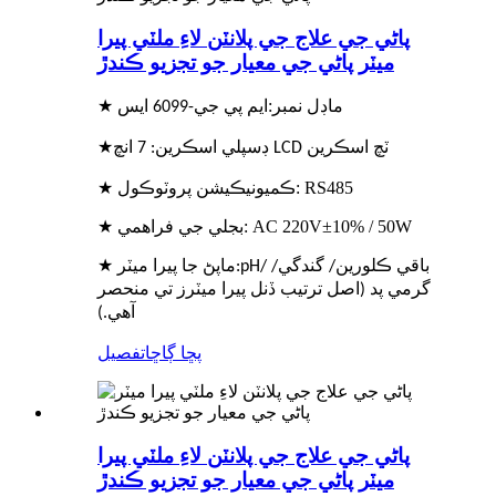
پاڻي جي علاج جي پلانٽن لاءِ ملٽي پيرا
ميٽر پاڻي جي معيار جو تجزيو ڪندڙ
★ ماڊل نمبر:
ايم پي جي-6099 ايس
★
ڊسپلي اسڪرين: 7 انچ LCD ٽچ اسڪرين
★ ڪميونيڪيشن پروٽوڪول: RS485
★ بجلي جي فراهمي: AC 220V±10% / 50W
★ ماپڻ جا پيرا ميٽر
:pH/ باقي ڪلورين/ گندگي/
گرمي پد (اصل ترتيب ڏنل پيرا ميٽرز تي منحصر
آهي.)
پڇا ڳاڇا
تفصيل
پاڻي جي علاج جي پلانٽن لاءِ ملٽي پيرا
ميٽر پاڻي جي معيار جو تجزيو ڪندڙ