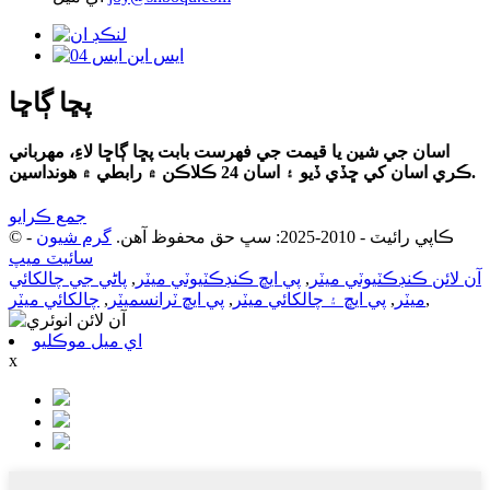
پڇا ڳاڇا
اسان جي شين يا قيمت جي فهرست بابت پڇا ڳاڇا لاءِ، مھرباني
ڪري اسان کي ڇڏي ڏيو ۽ اسان 24 ڪلاڪن ۾ رابطي ۾ ھونداسين.
جمع ڪرايو
© ڪاپي رائيٽ - 2010-2025: سڀ حق محفوظ آهن.
گرم شيون
-
سائيٽ ميپ
آن لائن ڪنڊڪٽيوٽي ميٽر
,
پي ايڇ ڪنڊڪٽيوٽي ميٽر
,
پاڻي جي چالکائي
,
ميٽر
,
پي ايڇ ۽ چالکائي ميٽر
,
پي ايڇ ٽرانسميٽر
,
چالکائي ميٽر
اي ميل موڪليو
x