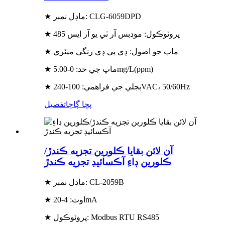
★ ماڊل نمبر: CLG-6059DPD
★ پروٽوڪول: موڊبس آر ٽي يو آر ايس 485
★ ماپ جو اصول: ڊي پي ڊي رنگي ميٽري
★ ماپ جي حد: 0-5.00mg/L(ppm)
★ بجلي جي فراهمي: 100-240VAC، 50/60Hz
پڇا ڳاڇا
تفصيل
آن لائن بقايا ڪلورين تجزيه ڪندڙ/
ڪلورين ڊاءِ آڪسائيڊ تجزيه ڪندڙ
★ ماڊل نمبر: CL-2059B
★ اوٽ: 4-20mA
★ پروٽوڪول: Modbus RTU RS485