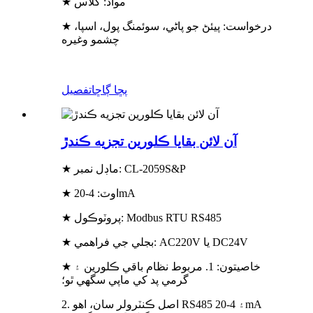
★ مواد: گلاس
★ درخواست: پيئڻ جو پاڻي، سوئمنگ پول، اسپا،
چشمو وغيره
پڇا ڳاڇا
تفصيل
آن لائن بقايا ڪلورين تجزيه ڪندڙ
★ ماڊل نمبر: CL-2059S&P
★ اوٽ: 4-20mA
★ پروٽوڪول: Modbus RTU RS485
★ بجلي جي فراهمي: AC220V يا DC24V
★ خاصيتون: 1. مربوط نظام باقي ڪلورين ۽
گرمي پد کي ماپي سگھي ٿو؛
2. اصل ڪنٽرولر سان، اهو RS485 ۽ 4-20mA