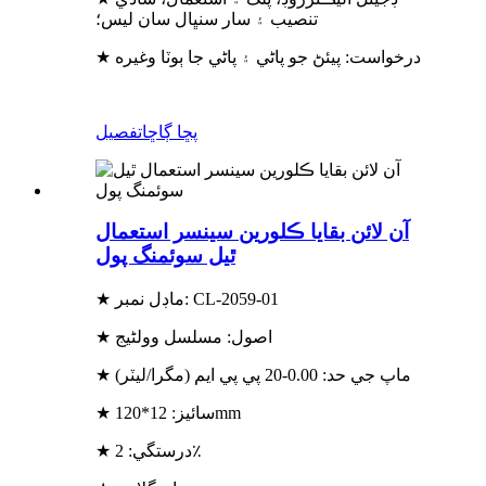
تنصيب ۽ سار سنڀال سان ليس؛
★ درخواست: پيئڻ جو پاڻي ۽ پاڻي جا ٻوٽا وغيره
پڇا ڳاڇا
تفصيل
آن لائن بقايا ڪلورين سينسر استعمال
ٿيل سوئمنگ پول
★ ماڊل نمبر: CL-2059-01
★ اصول: مسلسل وولٹیج
★ ماپ جي حد: 0.00-20 پي پي ايم (مگرا/ليٽر)
★ سائيز: 12*120mm
★ درستگي: 2٪