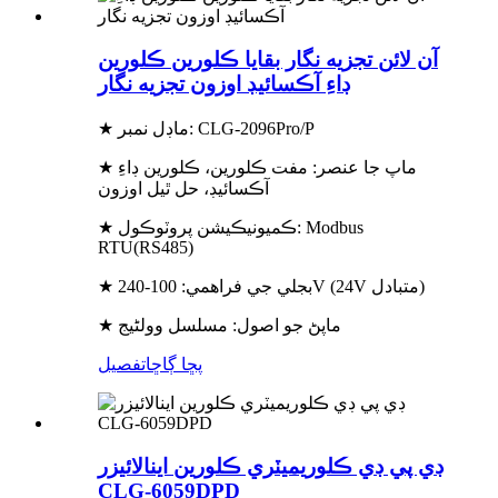
آن لائن تجزيه نگار بقايا ڪلورين ڪلورين
ڊاءِ آڪسائيڊ اوزون تجزيه نگار
★ ماڊل نمبر: CLG-2096Pro/P
★ ماپ جا عنصر: مفت ڪلورين، ڪلورين ڊاءِ
آڪسائيڊ، حل ٿيل اوزون
★ ڪميونيڪيشن پروٽوڪول: Modbus
RTU(RS485)
★ بجلي جي فراهمي: 100-240V (24V متبادل)
★ ماپڻ جو اصول: مسلسل وولٹیج
پڇا ڳاڇا
تفصيل
ڊي پي ڊي ڪلوريميٽري ڪلورين اينالائيزر
CLG-6059DPD