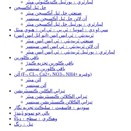
ليبارٽري ۽ پورٽيبل ڪنڊڪٽيوٽي ميٽر
حل ٿيل آڪسيجن
صنعتي حل ٿيل آڪسيجن ميٽر
آن لائن حل ٿيل آڪسيجن سينسر
ليبارٽري ۽ پورٽيبل حل ٿيل آڪسيجن ميٽر
سي او ڊي ۽ امونيا ۽ ٽي پي ۽ ٽي اين ۽ هيوي ميٽل
ٽربيڊيٽي ۽ ٽي ايس ايس (ايم ايل ايس ايس)
صنعتي ٽربيڊيٽي ۽ ٽي ايس ايس ميٽر
آن لائن ٽربيڊيٽي ۽ ٽي ايس ايس سينسر
ليبارٽري ۽ پورٽيبل ٽربيڊيٽي ۽ ٽي ايس ايس ميٽر
باقي ڪلورين
باقي ڪلورين تجزيه ڪندڙ
باقي ڪلورين سينسر
آئن (F-، CL-، Ca2+، NO3-، NH4+ وغيره)
آئن ميٽر
آئن سينسر
تيزابي الڪلين ڪنسنٽريشن
تيزابي الڪلائن ڪنسنٽريشن ميٽر
تيزابي الڪلائن ڪنسنٽريشن سينسر
سوڊيم ۽ فاسفيٽ ۽ سليڪٽ تجزيه نگار
پاڻي جو نمونو ڏيندڙ
وهڪري ۽ سطح ۽ دٻاءُ
تيل ۽ رنگ