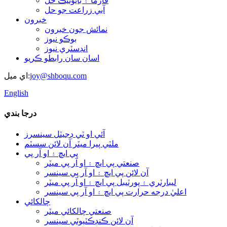
فارما ۽ بايوٽيڪ حل
آبي زراعت جو حل
خبرون
نمائش جون خبرون
بوڪو نيوز
انڊسٽري نيوز
اسان سان رابطو ڪريو
joy@shboqu.com
اي ميل:
English
درجا بندي
آئي او ٽي ڊجيٽل سينسرز
ملٽي پيرا ميٽر آن لائن سسٽم
پي ايڇ ۽ او آر پي
صنعتي پي ايڇ ۽ او آر پي ميٽر
آن لائن پي ايڇ ۽ او آر پي سينسر
ليبارٽري ۽ پورٽيبل پي ايڇ ۽ او آر پي ميٽر
اعليٰ درجه حرارت پي ايڇ ۽ او آر پي سينسر
چالکائي
صنعتي چالکائي ميٽر
آن لائن ڪنڊڪٽيوٽي سينسر