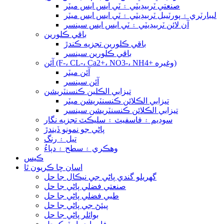
صنعتي ٽربيڊيٽي ۽ ٽي ايس ايس ميٽر
ليبارٽري ۽ پورٽيبل ٽربيڊيٽي ۽ ٽي ايس ايس ميٽر
آن لائن ٽربيڊيٽي ۽ ٽي ايس ايس سينسر
باقي ڪلورين
باقي ڪلورين تجزيه ڪندڙ
باقي ڪلورين سينسر
آئن (F-، CL-، Ca2+، NO3-، NH4+ وغيره)
آئن ميٽر
آئن سينسر
تيزابي الڪلين ڪنسنٽريشن
تيزابي الڪلائن ڪنسنٽريشن ميٽر
تيزابي الڪلائن ڪنسنٽريشن سينسر
سوڊيم ۽ فاسفيٽ ۽ سليڪٽ تجزيه نگار
پاڻي جو نمونو ڏيندڙ
تيل ۽ رنگ
وهڪري ۽ سطح ۽ دٻاءُ
ڪيس
اسان ڇا ڪريون ٿا
گهريلو گندي پاڻي جي نيڪال جا حل
صنعتي فضلي پاڻي جا حل
طبي فضلي پاڻي جا حل
پيئڻ جي پاڻي جا حل
بوائلر پاڻي جا حل