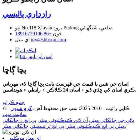
رازداري پاليسي
No.118 Xiuyan روڊ، Pudong ضلعي، شنگھائي
پتو
فون
+86 18916729106
joy@shboqu.com
اي ميل
پڇا ڳاڇا
اسان جي شين يا قيمت جي فهرست بابت پڇا ڳاڇا لاءِ، مھرباني
ڪري اسان کي ڇڏي ڏيو ۽ اسان 24 ڪلاڪن ۾ رابطي ۾ ھونداسين.
جمع ڪرايو
© ڪاپي رائيٽ - 2010-2025: سڀ حق محفوظ آهن.
گرم شيون
-
سائيٽ ميپ
پاڻي جي چالکائي ميٽر
,
آن لائن ڪنڊڪٽيوٽي ميٽر
,
پي ايڇ ۽ چالکائي
,
ميٽر
,
پي ايڇ ڪنڊڪٽيوٽي ميٽر
,
پي ايڇ ٽرانسميٽر
,
چالکائي ميٽر
اي ميل موڪليو