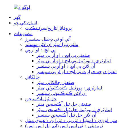
گھر
اسان کي ڇو
پروفائل/تاريخ/سرٽيفڪيٽ
مصنوعات
آئي او ٽي ڊجيٽل سينسرز
ملٽي پيرا ميٽر آن لائن سسٽم
پي ايڇ ۽ او آر پي
صنعتي پي ايڇ ۽ او آر پي ميٽر
ليبارٽري ۽ پورٽيبل پي ايڇ ۽ او آر پي ميٽر
آن لائن پي ايڇ ۽ او آر پي سينسر
اعليٰ درجه حرارت پي ايڇ ۽ او آر پي سينسر
چالکائي
صنعتي چالکائي ميٽر
ليبارٽري ۽ پورٽيبل ڪنڊڪٽيوٽي ميٽر
آن لائن ڪنڊڪٽيوٽي سينسر
حل ٿيل آڪسيجن
صنعتي حل ٿيل آڪسيجن ميٽر
ليبارٽري ۽ پورٽيبل حل ٿيل آڪسيجن ميٽر
آن لائن حل ٿيل آڪسيجن سينسر
سي او ڊي ۽ امونيا ۽ ٽي پي ۽ ٽي اين ۽ هيوي ميٽل
ٽربيڊيٽي ۽ ٽي ايس ايس (ايم ايل ايس ايس)