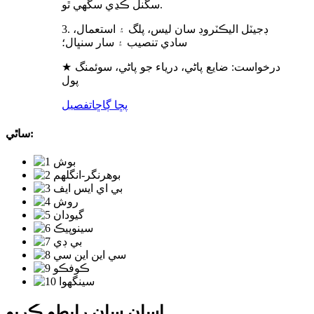
سگنل ڪڍي سگھي ٿو.
3. ڊجيٽل اليڪٽروڊ سان ليس، پلگ ۽ استعمال،
سادي تنصيب ۽ سار سنڀال؛
★ درخواست: ضايع پاڻي، درياء جو پاڻي، سوئمنگ
پول
پڇا ڳاڇا
تفصيل
ساٿي:
اسان سان رابطو ڪريو