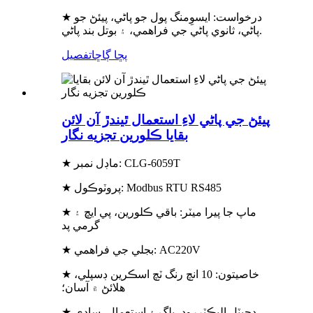
★ درخواست: ايس
وِمنگ پول جو پاڻي، پيئڻ جو
.
پاڻي، ثانوي پاڻي جي فراهمي، ۽ بوتل بند پاڻي
پڇا ڳاڇا
تفصيل
پيئڻ جي پاڻي لاءِ استعمال ٿيندڙ آن لائن
بقايا ڪلورين تجزيه نگار
★ ماڊل نمبر: CLG-6059T
★ پروٽوڪول: Modbus RTU RS485
★ ماپ جا پيرا ميٽر: باقي ڪلورين، پي ايڇ ۽
گرمي پد
★ بجلي جي فراهمي: AC220V
★ خاصيتون: 10 انچ رنگ ٽچ اسڪرين ڊسپلي،
هلائڻ ۾ آسان؛
★ ڊجيٽل اليڪٽرروڊ، پلگ ۽ استعمال، سادي