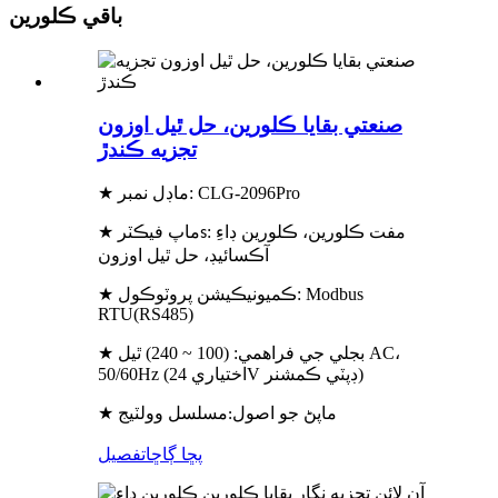
باقي ڪلورين
صنعتي بقايا ڪلورين، حل ٿيل اوزون
تجزيه ڪندڙ
★ ماڊل نمبر: CLG-2096Pro
: مفت ڪلورين، ڪلورين ڊاءِ
★ ماپ فيڪٽر
s
آڪسائيڊ، حل ٿيل اوزون
★ ڪميونيڪيشن پروٽوڪول: Modbus
RTU(RS485)
★ بجلي جي فراهمي: (100 ~ 240) ٿيل AC،
50/60Hz (اختياري 24V ڊپٽي ڪمشنر)
★ ماپڻ جو اصول
مسلسل وولٽيج
:
پڇا ڳاڇا
تفصيل