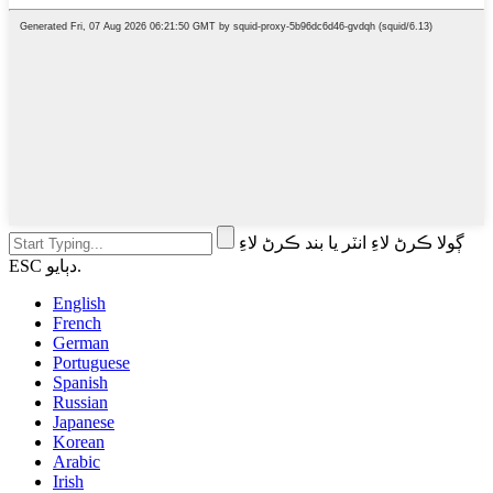
ڳولا ڪرڻ لاءِ انٽر يا بند ڪرڻ لاءِ
ESC دٻايو.
English
French
German
Portuguese
Spanish
Russian
Japanese
Korean
Arabic
Irish