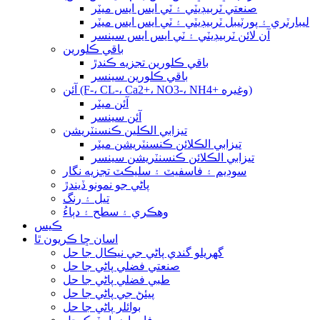
صنعتي ٽربيڊيٽي ۽ ٽي ايس ايس ميٽر
ليبارٽري ۽ پورٽيبل ٽربيڊيٽي ۽ ٽي ايس ايس ميٽر
آن لائن ٽربيڊيٽي ۽ ٽي ايس ايس سينسر
باقي ڪلورين
باقي ڪلورين تجزيه ڪندڙ
باقي ڪلورين سينسر
آئن (F-، CL-، Ca2+، NO3-، NH4+ وغيره)
آئن ميٽر
آئن سينسر
تيزابي الڪلين ڪنسنٽريشن
تيزابي الڪلائن ڪنسنٽريشن ميٽر
تيزابي الڪلائن ڪنسنٽريشن سينسر
سوڊيم ۽ فاسفيٽ ۽ سليڪٽ تجزيه نگار
پاڻي جو نمونو ڏيندڙ
تيل ۽ رنگ
وهڪري ۽ سطح ۽ دٻاءُ
ڪيس
اسان ڇا ڪريون ٿا
گهريلو گندي پاڻي جي نيڪال جا حل
صنعتي فضلي پاڻي جا حل
طبي فضلي پاڻي جا حل
پيئڻ جي پاڻي جا حل
بوائلر پاڻي جا حل