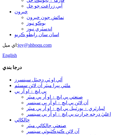
فارما ۽ بايوٽيڪ حل
آبي زراعت جو حل
خبرون
نمائش جون خبرون
بوڪو نيوز
انڊسٽري نيوز
اسان سان رابطو ڪريو
joy@shboqu.com
اي ميل:
English
درجا بندي
آئي او ٽي ڊجيٽل سينسرز
ملٽي پيرا ميٽر آن لائن سسٽم
پي ايڇ ۽ او آر پي
صنعتي پي ايڇ ۽ او آر پي ميٽر
آن لائن پي ايڇ ۽ او آر پي سينسر
ليبارٽري ۽ پورٽيبل پي ايڇ ۽ او آر پي ميٽر
اعليٰ درجه حرارت پي ايڇ ۽ او آر پي سينسر
چالکائي
صنعتي چالکائي ميٽر
آن لائن ڪنڊڪٽيوٽي سينسر