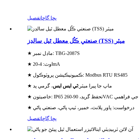
پڇا ڳاڇا
تفصيل
صنعتي ڪُل معطل ٿيل سالڊز (TSS) ميٽر
★ ماڊل نمبر: TBG-2087S
★ اوٽ: 4-20mA
★ ڪميونيڪيشن پروٽوڪول: Modbus RTU RS485
★ ماپ جا پيرا ميٽر:
ٽي ايس ايس
، گرمي پد
90-260VAC وسيع بجلي جي فراهمي
★ درخواست: پاور پلانٽ، خمير، ٽيپ پاڻي، صنعتي پاڻي
پڇا ڳاڇا
تفصيل