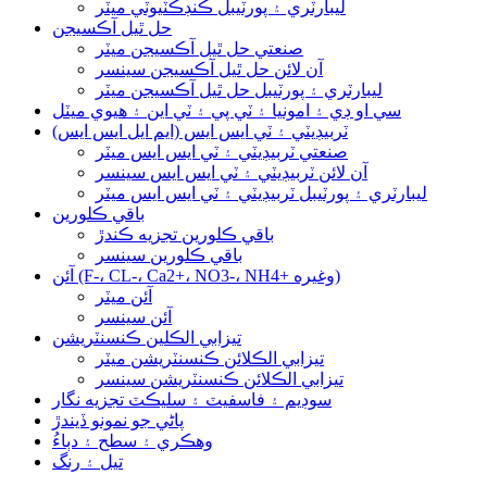
ليبارٽري ۽ پورٽيبل ڪنڊڪٽيوٽي ميٽر
حل ٿيل آڪسيجن
صنعتي حل ٿيل آڪسيجن ميٽر
آن لائن حل ٿيل آڪسيجن سينسر
ليبارٽري ۽ پورٽيبل حل ٿيل آڪسيجن ميٽر
سي او ڊي ۽ امونيا ۽ ٽي پي ۽ ٽي اين ۽ هيوي ميٽل
ٽربيڊيٽي ۽ ٽي ايس ايس (ايم ايل ايس ايس)
صنعتي ٽربيڊيٽي ۽ ٽي ايس ايس ميٽر
آن لائن ٽربيڊيٽي ۽ ٽي ايس ايس سينسر
ليبارٽري ۽ پورٽيبل ٽربيڊيٽي ۽ ٽي ايس ايس ميٽر
باقي ڪلورين
باقي ڪلورين تجزيه ڪندڙ
باقي ڪلورين سينسر
آئن (F-، CL-، Ca2+، NO3-، NH4+ وغيره)
آئن ميٽر
آئن سينسر
تيزابي الڪلين ڪنسنٽريشن
تيزابي الڪلائن ڪنسنٽريشن ميٽر
تيزابي الڪلائن ڪنسنٽريشن سينسر
سوڊيم ۽ فاسفيٽ ۽ سليڪٽ تجزيه نگار
پاڻي جو نمونو ڏيندڙ
وهڪري ۽ سطح ۽ دٻاءُ
تيل ۽ رنگ