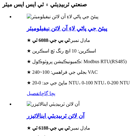
صنعتي ٽربيڊيٽي ۽ ٽي ايس ايس ميٽر
پيئڻ جي پاڻي لاءِ آن لائن نيفيلوميٽر
★ ماڊل نمبر:
ٽي بي جي-6088 ٽي
★ اسڪرين: 10 انچ رنگ ٽچ اسڪرين
★ ڪميونيڪيشن پروٽوڪول: Modbus RTU(RS485)
★ بجلي جي فراهمي: 100~240 VAC
★ ماپڻ جي حد: 0-20 NTU، 0-100 NTU، 0-200 NTU
پڇا ڳاڇا
تفصيل
آن لائن ٽربيڊيٽي اينالائيزر
★ ماڊل نمبر:
ٽي بي جي-6188 ٽي