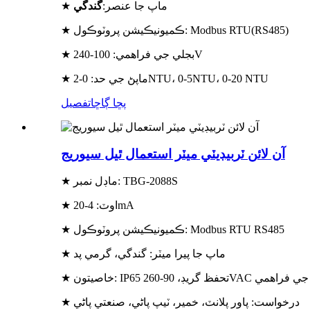
★ ماپ جا عنصر:
گندگي
★ ڪميونيڪيشن پروٽوڪول: Modbus RTU(RS485)
★ بجلي جي فراهمي: 100-240V
★ ماپڻ جي حد: 0-2NTU، 0-5NTU، 0-20 NTU
پڇا ڳاڇا
تفصيل
آن لائن ٽربيڊيٽي ميٽر استعمال ٿيل سيوريج
★ ماڊل نمبر: TBG-2088S
★ اوٽ: 4-20mA
★ ڪميونيڪيشن پروٽوڪول: Modbus RTU RS485
★ ماپ جا پيرا ميٽر: گندگي، گرمي پد
90-260VAC وسيع بجلي جي فراهمي
★ درخواست: پاور پلانٽ، خمير، ٽيپ پاڻي، صنعتي پاڻي