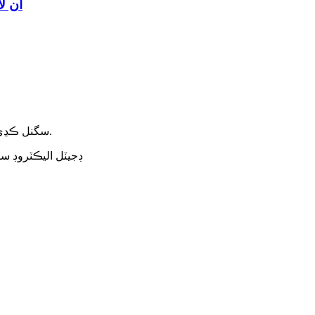
آن لا
2. اصل ڪنٽرولر سان، اهو RS485 ۽ 4-20mA سگنل ڪڍي سگھي ٿو.
3. ڊجيٽل اليڪٽروڊ