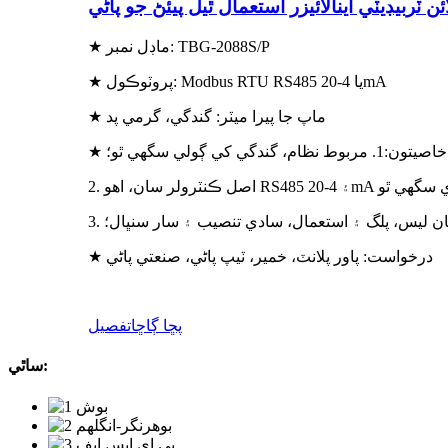
ئن ٽربيڊيٽي اينالائيزر استعمال ٿيل پيئڻ جو پاڻي
★ ماڊل نمبر: TBG-2088S/P
★ پروٽوڪول: Modbus RTU RS485 يا 4-20mA
★ ماپ جا پيرا ميٽر: گندگي، گرمي پد
★ خاصيتون:
1. مربوط نظام، گندگي کي ڳولي سگھي ٿو؛
 سان ليس، پلگ ۽ استعمال، سادي تنصيب ۽ سار سنڀال؛
★ درخواست: پاور پلانٽ، خمير، ٽيپ پاڻي، صنعتي پاڻي
پڇا ڳاڇا
تفصيل
ساٿي: