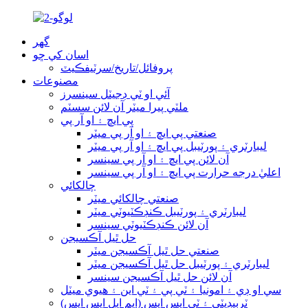
گھر
اسان کي ڇو
پروفائل/تاريخ/سرٽيفڪيٽ
مصنوعات
آئي او ٽي ڊجيٽل سينسرز
ملٽي پيرا ميٽر آن لائن سسٽم
پي ايڇ ۽ او آر پي
صنعتي پي ايڇ ۽ او آر پي ميٽر
ليبارٽري ۽ پورٽيبل پي ايڇ ۽ او آر پي ميٽر
آن لائن پي ايڇ ۽ او آر پي سينسر
اعليٰ درجه حرارت پي ايڇ ۽ او آر پي سينسر
چالکائي
صنعتي چالکائي ميٽر
ليبارٽري ۽ پورٽيبل ڪنڊڪٽيوٽي ميٽر
آن لائن ڪنڊڪٽيوٽي سينسر
حل ٿيل آڪسيجن
صنعتي حل ٿيل آڪسيجن ميٽر
ليبارٽري ۽ پورٽيبل حل ٿيل آڪسيجن ميٽر
آن لائن حل ٿيل آڪسيجن سينسر
سي او ڊي ۽ امونيا ۽ ٽي پي ۽ ٽي اين ۽ هيوي ميٽل
ٽربيڊيٽي ۽ ٽي ايس ايس (ايم ايل ايس ايس)