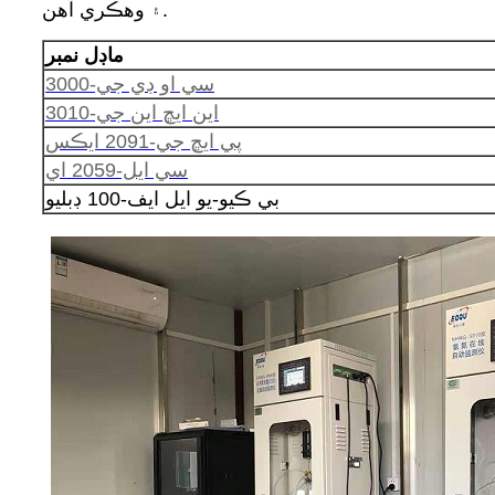
۽ وهڪري آهن.
ماڊل نمبر
سي او ڊي جي-3000
اين ايڇ اين جي-3010
پي ايڇ جي-2091 ايڪس
سي ايل-2059 اي
بي ڪيو-يو ايل ايف-100 ڊبليو