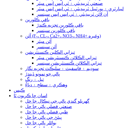
صنعتي ٽربيڊيٽي ۽ ٽي ايس ايس ميٽر
ليبارٽري ۽ پورٽيبل ٽربيڊيٽي ۽ ٽي ايس ايس ميٽر
آن لائن ٽربيڊيٽي ۽ ٽي ايس ايس سينسر
باقي ڪلورين
باقي ڪلورين تجزيه ڪندڙ
باقي ڪلورين سينسر
آئن (F-، CL-، Ca2+، NO3-، NH4+ وغيره)
آئن ميٽر
آئن سينسر
تيزابي الڪلين ڪنسنٽريشن
تيزابي الڪلائن ڪنسنٽريشن ميٽر
تيزابي الڪلائن ڪنسنٽريشن سينسر
سوڊيم ۽ فاسفيٽ ۽ سليڪٽ تجزيه نگار
پاڻي جو نمونو ڏيندڙ
تيل ۽ رنگ
وهڪري ۽ سطح ۽ دٻاءُ
ڪيس
اسان ڇا ڪريون ٿا
گهريلو گندي پاڻي جي نيڪال جا حل
صنعتي فضلي پاڻي جا حل
طبي فضلي پاڻي جا حل
پيئڻ جي پاڻي جا حل
بوائلر پاڻي جا حل