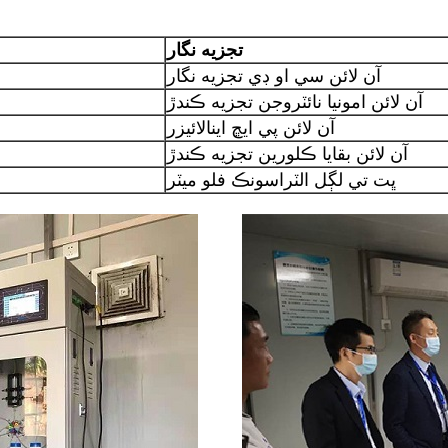
تجزيه نگار
آن لائن سي او ڊي تجزيه نگار
آن لائن امونيا نائٽروجن تجزيه ڪندڙ
آن لائن پي ايڇ اينالائيزر
آن لائن بقايا ڪلورين تجزيه ڪندڙ
ڀت تي لڳل الٽراسونڪ فلو ميٽر