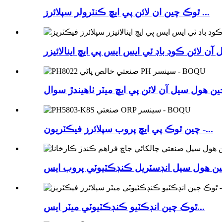
ٿوڪ چين ان لائن پي ايڇ ڪنٽرولر سپلائرز ...
چين ٿوڪ پي ايڇ پروب سپلائرز فيڪٽريون -...
ٿوڪ چين انڊڪٽيو ڪنڊڪٽيوٽي ميٽر ايس...