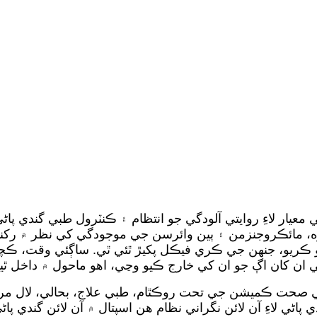
لاءِ روايتي آلودگي جو انتظام ۽ ڪنٽرول طبي گندي پاڻي لاءِ روا
وه، مائڪروجنزمن ۽ ٻين وائرسن جي موجودگي کي نظر ۾ ر
و ڪريو، جنهن جي ڪري فيڪل پکيڙ ٿئي ٿي. ساڳئي وقت، ڪچر
حت ڪميشن جي تحت روڪٿام، طبي علاج، بحالي، لال مرچ ۽ تدريس 
 لاءِ آن لائن نگراني نظام هن اسپتال ۾ آن لائن گندي پاڻي جي نگراني فراهم ڪر