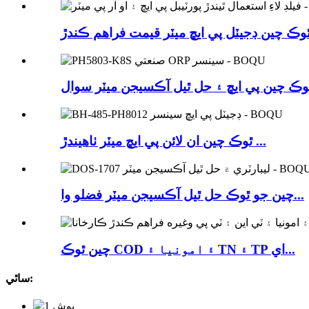
ٿوڪ چين ان لائن پي ايڇ ميٽر ٺاهيندڙ ...
چين جو ٿوڪ حل ٿيل آڪسيجن ميٽر فضلو وا...
چين ٿوڪ COD ۽ امونيا ۽ TN ۽ TP اي...
ساٿي: