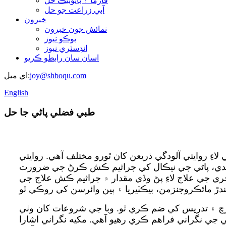
فارما ۽ بايوٽيڪ حل
آبي زراعت جو حل
خبرون
نمائش جون خبرون
بوڪو نيوز
انڊسٽري نيوز
اسان سان رابطو ڪريو
joy@shboqu.com
اي ميل:
English
طبي فضلي پاڻي جا حل
يتي آلودگي ذريعن کان ٿورو مختلف آهي. روايتي COD، امونيا
کندي، پاڻي جي نيڪال کي جراثيم ڪش ڪرڻ جي ضرورت
ي جي علاج لاءِ پڻ وڏي مقدار ۾ جراثيم ڪش علاج جي
کي ضم ڪري ٿو. وبا جي شروعات کان وٺي، BOQU پاران مهيا
ي رهيو آهي. مکيه نگراني اشارا COD، امونيا نائٽروجن، pH، بقايا ڪلورين