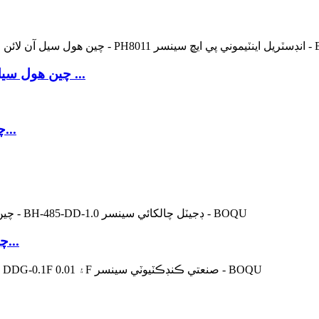
چين هول سيل آن لائن ڪوڊ باڊ ٽي ايس ايس پي ايڇ اينالائيزر ...
چين هول سيل آن لائن پي ايڇ ميٽر ٺاهيندڙ سوال...
چين هول سيل انڊسٽريل ڪنڊڪٽيوٽي پروب ايس...