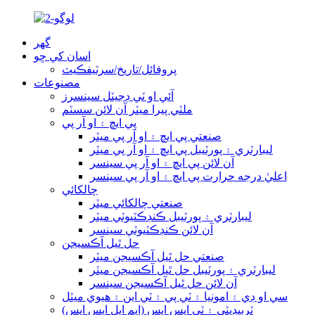
گھر
اسان کي ڇو
پروفائل/تاريخ/سرٽيفڪيٽ
مصنوعات
آئي او ٽي ڊجيٽل سينسرز
ملٽي پيرا ميٽر آن لائن سسٽم
پي ايڇ ۽ او آر پي
صنعتي پي ايڇ ۽ او آر پي ميٽر
ليبارٽري ۽ پورٽيبل پي ايڇ ۽ او آر پي ميٽر
آن لائن پي ايڇ ۽ او آر پي سينسر
اعليٰ درجه حرارت پي ايڇ ۽ او آر پي سينسر
چالکائي
صنعتي چالکائي ميٽر
ليبارٽري ۽ پورٽيبل ڪنڊڪٽيوٽي ميٽر
آن لائن ڪنڊڪٽيوٽي سينسر
حل ٿيل آڪسيجن
صنعتي حل ٿيل آڪسيجن ميٽر
ليبارٽري ۽ پورٽيبل حل ٿيل آڪسيجن ميٽر
آن لائن حل ٿيل آڪسيجن سينسر
سي او ڊي ۽ امونيا ۽ ٽي پي ۽ ٽي اين ۽ هيوي ميٽل
ٽربيڊيٽي ۽ ٽي ايس ايس (ايم ايل ايس ايس)