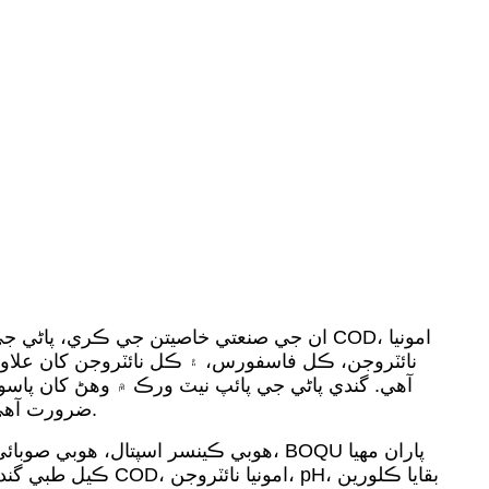
ان جي صنعتي خاصيتن جي ڪري، پاڻي جي معيار 
نائٽروجن، ڪل فاسفورس، ۽ ڪل نائٽروجن کان علا
آهي. گندي پاڻي جي پائپ نيٽ ورڪ ۾ وهڻ کان پاس
ضرورت آهي ان کان اڳ جو ان کي خارج ڪيو وڃي، اهو ماحول ۾ داخل ٿيندڙ مائڪروجنزمن، بيڪٽيريا ۽ ٻين وائرسن کي روڪي ٿو.
هوبي ڪينسر اسپتال، هوبي صوبائي ص
ڪيل طبي گندي پاڻي