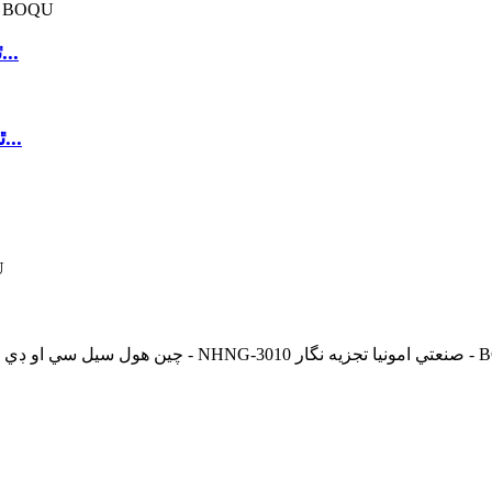
ٿوڪ چين ڊجيٽل پي ايڇ ميٽر قيمت فراهم ڪندڙ...
ٿوڪ چين پي ايڇ ۽ حل ٿيل آڪسيجن ميٽر سوال...