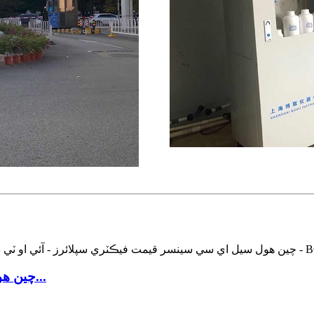
چين هول سيل اي سي سينسر قيمت فيڪٽري سپلائي...