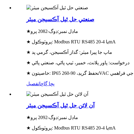
صنعتي حل ٿيل آڪسيجن ميٽر
ماڊل نمبر:
ڊوگ-2082 پرو
★
★ پروٽوڪول: Modbus RTU RS485 يا 4-20mA
★ ماپ جا پيرا ميٽر: گداز آڪسيجن، گرمي پد
★ درخواست: پاور پلانٽ، خمير، ٽيپ پاڻي، صنعتي پاڻي
90-260VAC وسيع بجلي جي فراهمي
پڇا ڳاڇا
تفصيل
آن لائن حل ٿيل آڪسيجن ميٽر
ماڊل نمبر:
ڊوگ-2092 پرو
★
★ پروٽوڪول: Modbus RTU RS485 يا 4-20mA