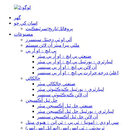
گھر
اسان کي ڇو
پروفائل/تاريخ/سرٽيفڪيٽ
مصنوعات
آئي او ٽي ڊجيٽل سينسرز
ملٽي پيرا ميٽر آن لائن سسٽم
پي ايڇ ۽ او آر پي
صنعتي پي ايڇ ۽ او آر پي ميٽر
ليبارٽري ۽ پورٽيبل پي ايڇ ۽ او آر پي ميٽر
آن لائن پي ايڇ ۽ او آر پي سينسر
اعليٰ درجه حرارت پي ايڇ ۽ او آر پي سينسر
چالکائي
صنعتي چالکائي ميٽر
ليبارٽري ۽ پورٽيبل ڪنڊڪٽيوٽي ميٽر
آن لائن ڪنڊڪٽيوٽي سينسر
حل ٿيل آڪسيجن
صنعتي حل ٿيل آڪسيجن ميٽر
ليبارٽري ۽ پورٽيبل حل ٿيل آڪسيجن ميٽر
آن لائن حل ٿيل آڪسيجن سينسر
سي او ڊي ۽ امونيا ۽ ٽي پي ۽ ٽي اين ۽ هيوي ميٽل
ٽربيڊيٽي ۽ ٽي ايس ايس (ايم ايل ايس ايس)