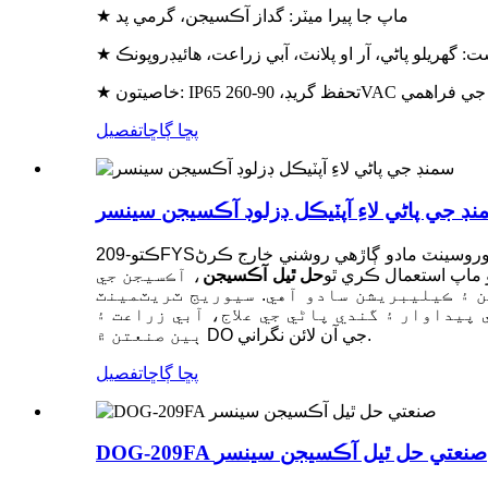
★ ماپ جا پيرا ميٽر: گداز آڪسيجن، گرمي پد
ست: گهريلو پاڻي، آر او پلانٽ، آبي زراعت، هائيڊروپونڪ
90-260VAC وسيع بجلي جي فراهمي
پڇا ڳاڇا
تفصيل
ڊ جي پاڻي لاءِ آپٽيڪل ڊزلوڊ آڪسيجن سينسر
وروسينٽ مادو ڳاڙهي روشني خارج ڪرڻ
ڪتو-209FYS
 ماپ استعمال ڪري ٿو
حل ٿيل آڪسيجن
، آڪسيجن جي
 ۽ ڪيليبريشن سادو آهي. سيوريج ٽريٽمينٽ
 پيداوار ۽ گندي پاڻي جي علاج، آبي زراعت ۽
ٻين صنعتن ۾ DO جي آن لائن نگراني.
پڇا ڳاڇا
تفصيل
DOG-209FA صنعتي حل ٿيل آڪسيجن سينسر