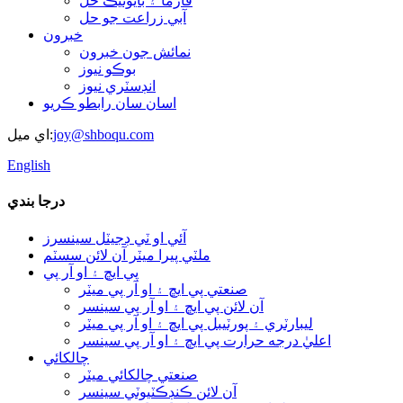
فارما ۽ بايوٽيڪ حل
آبي زراعت جو حل
خبرون
نمائش جون خبرون
بوڪو نيوز
انڊسٽري نيوز
اسان سان رابطو ڪريو
joy@shboqu.com
اي ميل:
English
درجا بندي
آئي او ٽي ڊجيٽل سينسرز
ملٽي پيرا ميٽر آن لائن سسٽم
پي ايڇ ۽ او آر پي
صنعتي پي ايڇ ۽ او آر پي ميٽر
آن لائن پي ايڇ ۽ او آر پي سينسر
ليبارٽري ۽ پورٽيبل پي ايڇ ۽ او آر پي ميٽر
اعليٰ درجه حرارت پي ايڇ ۽ او آر پي سينسر
چالکائي
صنعتي چالکائي ميٽر
آن لائن ڪنڊڪٽيوٽي سينسر