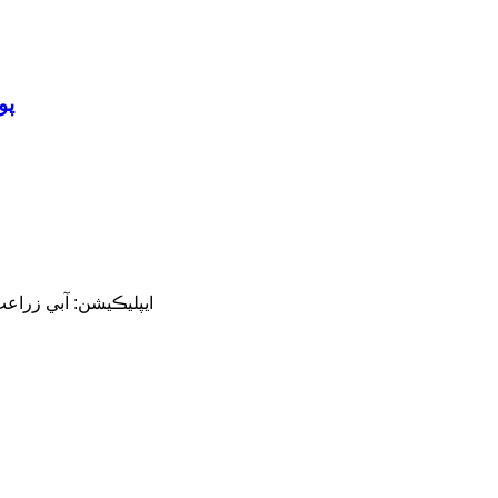
پو
★ ايپليڪيشن: آبي زراع