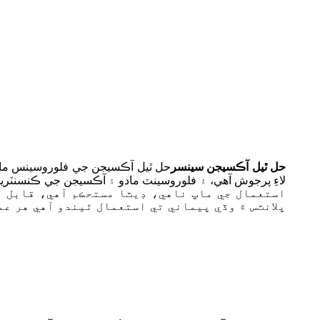
حل ٿيل آڪسيجن سينسر
حل ٿيل آڪسيجن جي فلوروسينس ماپ
لاءِ پرجوش آهي، ۽ فلوروسينٽ مادو ۽ آڪسيجن جي ڪنسنٽر
استعمال جي ماپ ناهي، ڊيٽا مستحڪم آهي، قابل ا
پلانٽس ۾ وڏي پيماني تي استعمال ٿيندو آهي هر عم