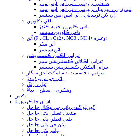
صنعتي ٽربيڊيٽي ۽ ٽي ايس ايس ميٽر
ليبارٽري ۽ پورٽيبل ٽربيڊيٽي ۽ ٽي ايس ايس ميٽر
آن لائن ٽربيڊيٽي ۽ ٽي ايس ايس سينسر
باقي ڪلورين
باقي ڪلورين تجزيه ڪندڙ
باقي ڪلورين سينسر
آئن (F-، CL-، Ca2+، NO3-، NH4+ وغيره)
آئن ميٽر
آئن سينسر
تيزابي الڪلين ڪنسنٽريشن
تيزابي الڪلائن ڪنسنٽريشن ميٽر
تيزابي الڪلائن ڪنسنٽريشن سينسر
سوڊيم ۽ فاسفيٽ ۽ سليڪٽ تجزيه نگار
پاڻي جو نمونو ڏيندڙ
تيل ۽ رنگ
وهڪري ۽ سطح ۽ دٻاءُ
ڪيس
اسان ڇا ڪريون ٿا
گهريلو گندي پاڻي جي نيڪال جا حل
صنعتي فضلي پاڻي جا حل
طبي فضلي پاڻي جا حل
پيئڻ جي پاڻي جا حل
بوائلر پاڻي جا حل