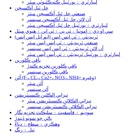
ليبارٽري ۽ پورٽيبل ڪنڊڪٽيوٽي ميٽر
حل ٿيل آڪسيجن
صنعتي حل ٿيل آڪسيجن ميٽر
آن لائن حل ٿيل آڪسيجن سينسر
ليبارٽري ۽ پورٽيبل حل ٿيل آڪسيجن ميٽر
سي او ڊي ۽ امونيا ۽ ٽي پي ۽ ٽي اين ۽ هيوي ميٽل
ٽربيڊيٽي ۽ ٽي ايس ايس (ايم ايل ايس ايس)
صنعتي ٽربيڊيٽي ۽ ٽي ايس ايس ميٽر
آن لائن ٽربيڊيٽي ۽ ٽي ايس ايس سينسر
ليبارٽري ۽ پورٽيبل ٽربيڊيٽي ۽ ٽي ايس ايس ميٽر
باقي ڪلورين
باقي ڪلورين تجزيه ڪندڙ
باقي ڪلورين سينسر
آئن (F-، CL-، Ca2+، NO3-، NH4+ وغيره)
آئن ميٽر
آئن سينسر
تيزابي الڪلين ڪنسنٽريشن
تيزابي الڪلائن ڪنسنٽريشن ميٽر
تيزابي الڪلائن ڪنسنٽريشن سينسر
سوڊيم ۽ فاسفيٽ ۽ سليڪٽ تجزيه نگار
پاڻي جو نمونو ڏيندڙ
وهڪري ۽ سطح ۽ دٻاءُ
تيل ۽ رنگ