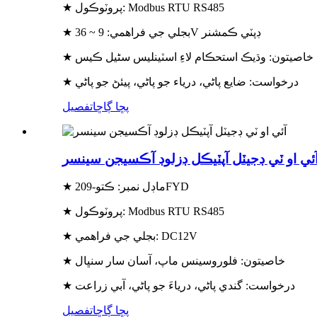
★ پروٽوڪول: Modbus RTU RS485
★ بجلي جي فراهمي: 9 ~ 36V ڊپٽي ڪمشنر
★ خاصيتون: وڌيڪ استحڪام لاءِ اسٽينلیس سٹیل ڪيس
★ درخواست: ضايع پاڻي، درياء جو پاڻي، پيئڻ جو پاڻي
پڇا ڳاڇا
تفصيل
ئي او ٽي ڊجيٽل آپٽيڪل ڊزلوڊ آڪسيجن سينسر
★ ماڊل نمبر: ڪتو-209FYD
★ پروٽوڪول: Modbus RTU RS485
★ بجلي جي فراهمي: DC12V
★ خاصيتون: فلوروسينس ماپ، آسان سار سنڀال
★ درخواست: گندي پاڻي، درياءَ جو پاڻي، آبي زراعت
پڇا ڳاڇا
تفصيل