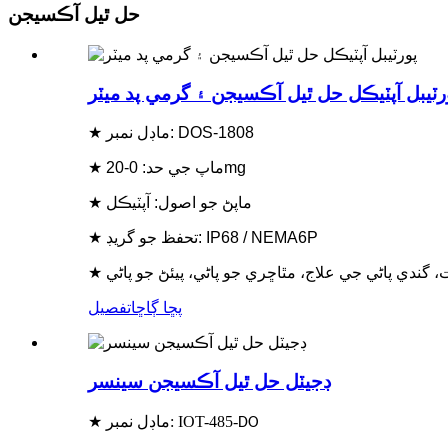
حل ٿيل آڪسيجن
رٽيبل آپٽيڪل حل ٿيل آڪسيجن ۽ گرمي پد ميٽر
★ ماڊل نمبر: DOS-1808
★ ماپ جي حد: 0-20mg
★ ماپڻ جو اصول: آپٽيڪل
★ تحفظ جو گريڊ: IP68 / NEMA6P
ت، گندي پاڻي جي علاج، مٿاڇري جو پاڻي، پيئڻ جو پاڻي
پڇا ڳاڇا
تفصيل
ڊجيٽل حل ٿيل آڪسيجن سينسر
★ ماڊل نمبر: IOT-485-
DO