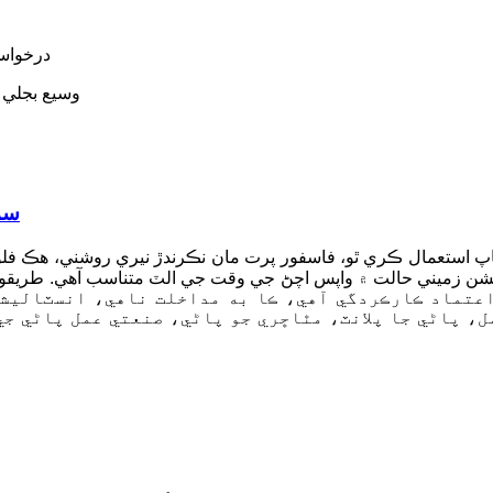
★ درخوا
★ خاصيتون: IP65 تحفظ گريڊ، 
سمن
 استعمال ڪري ٿو، فاسفور پرت مان نڪرندڙ نيري روشني، هڪ فل
يشن زميني حالت ۾ واپس اچڻ جي وقت جي الٽ متناسب آهي. طريقو
عتماد ڪارڪردگي آهي، ڪا به مداخلت ناهي، انسٽاليشن
ل، پاڻي جا پلانٽ، مٿاڇري جو پاڻي، صنعتي عمل پاڻي جي