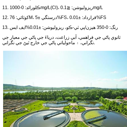
11. ڪلورائڊ: 0-1000mg/L(Cl)، ريزوليوشن: ≦0.1mg/L
12. کوٽائي: 76M، درستگي ±5%FS، قرارداد: ±0.01%FS
13. رنگ: 0-350 هيزن/پي ٽي-ڪو، ريزوليوشن: ±0.01%ايف ايس
ثانوي پاڻي جي فراهمي، آبي زراعت، درياءَ جي پاڻي جي معيار جي
نگراني، ۽ ماحولياتي پاڻي جي خارج ٿيڻ جي نگراني.