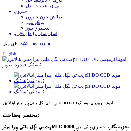
فارما ۽ بايوٽيڪ حل
آبي زراعت جو حل
خبرون
نمائش جون خبرون
بوڪو نيوز
انڊسٽري نيوز
اسان سان رابطو ڪريو
joy@shboqu.com
اي ميل:
English
ڀت تي لڳل ملٽي پيرا ميٽر اينالائيزر pH DO COD امونيا ٽربيڊيٽي ٽيسٽنگ
مختصر وضاحت:
ڀت تي لڳل ملٽي پيرا ميٽر MPG-6099 تجزيه نگار
، اختياري پاڻي جي