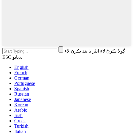
ڳولا ڪرڻ لاءِ انٽر يا بند ڪرڻ لاءِ
ESC دٻايو.
English
French
German
Portuguese
Spanish
Russian
Japanese
Korean
Arabic
Irish
Greek
Turkish
Italian