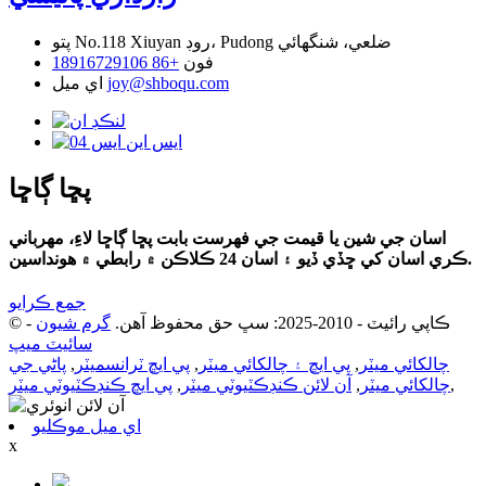
No.118 Xiuyan روڊ، Pudong ضلعي، شنگھائي
پتو
فون
+86 18916729106
joy@shboqu.com
اي ميل
پڇا ڳاڇا
اسان جي شين يا قيمت جي فهرست بابت پڇا ڳاڇا لاءِ، مھرباني
ڪري اسان کي ڇڏي ڏيو ۽ اسان 24 ڪلاڪن ۾ رابطي ۾ ھونداسين.
جمع ڪرايو
© ڪاپي رائيٽ - 2010-2025: سڀ حق محفوظ آهن.
گرم شيون
-
سائيٽ ميپ
چالکائي ميٽر
,
پي ايڇ ۽ چالکائي ميٽر
,
پي ايڇ ٽرانسميٽر
,
پاڻي جي
,
چالکائي ميٽر
,
آن لائن ڪنڊڪٽيوٽي ميٽر
,
پي ايڇ ڪنڊڪٽيوٽي ميٽر
اي ميل موڪليو
x