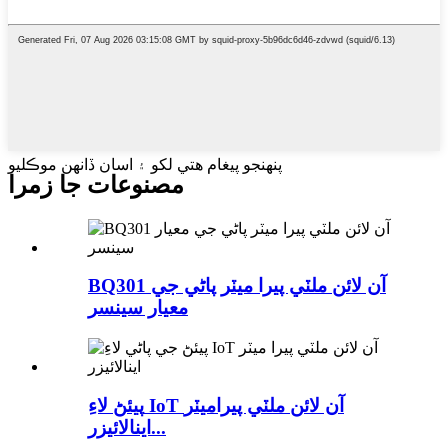
پنهنجو پيغام هتي لکو ۽ اسان ڏانهن موڪليو
مصنوعات جا زمرا
BQ301 آن لائن ملٽي پيرا ميٽر پاڻي جي
معيار سينسر
پيئڻ لاءِ IoT آن لائن ملٽي پيراميٽر
اينالائيزر...