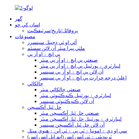
گھر
اسان کي ڇو
پروفائل/تاريخ/سرٽيفڪيٽ
مصنوعات
آئي او ٽي ڊجيٽل سينسرز
ملٽي پيرا ميٽر آن لائن سسٽم
پي ايڇ ۽ او آر پي
صنعتي پي ايڇ ۽ او آر پي ميٽر
ليبارٽري ۽ پورٽيبل پي ايڇ ۽ او آر پي ميٽر
آن لائن پي ايڇ ۽ او آر پي سينسر
اعليٰ درجه حرارت پي ايڇ ۽ او آر پي سينسر
چالکائي
صنعتي چالکائي ميٽر
ليبارٽري ۽ پورٽيبل ڪنڊڪٽيوٽي ميٽر
آن لائن ڪنڊڪٽيوٽي سينسر
حل ٿيل آڪسيجن
صنعتي حل ٿيل آڪسيجن ميٽر
ليبارٽري ۽ پورٽيبل حل ٿيل آڪسيجن ميٽر
آن لائن حل ٿيل آڪسيجن سينسر
سي او ڊي ۽ امونيا ۽ ٽي پي ۽ ٽي اين ۽ هيوي ميٽل
ٽربيڊيٽي ۽ ٽي ايس ايس (ايم ايل ايس ايس)