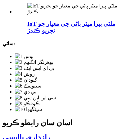
IoT ملٽي پيرا ميٽر پاڻي جي معيار جو
تجزيو ڪندڙ
ساٿي:
اسان سان رابطو ڪريو
رازداري پاليسي