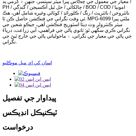
معيار جي معمول جي چڪاس پيرا ميٽر سينسر، جنهن ۾ گرمي پد /
PH / چالکائي / حل ٿيل آڪسيجن / گندگي / BOD / COD / امونيا
نائٽروجن / نائٽريٽ / رنگ / ڪلورائڊ / کوٽائي وغيره شامل آهن، هڪ
ئي وقت نگراني جي فنڪشن حاصل ڪن ٿا. MPG-6099 ملٽي پيرا
ميٽر ڪنٽرولر وٽ ڊيٽا اسٽوريج فنڪشن آهي، جيڪو شعبن جي
نگراني ڪري سگهي ٿو: ثانوي پاڻي جي فراهمي، آبي زراعت، درياءَ
جي پاڻي جي معيار جي نگراني، ۽ ماحولياتي پاڻي جي خارج ٿيڻ جي
نگراني.
اسان کي اي ميل موڪليو
پيداوار جي تفصيل
ٽيڪنيڪل انڊيڪس
درخواست