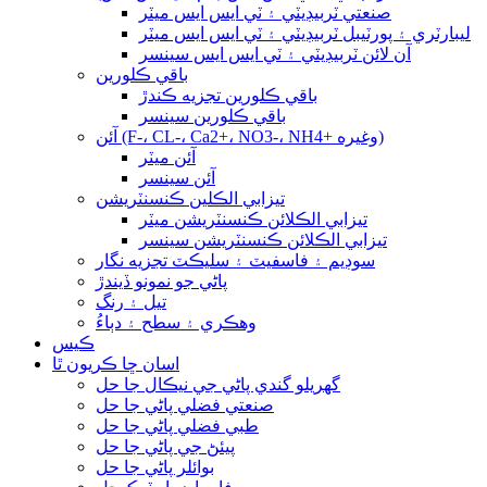
صنعتي ٽربيڊيٽي ۽ ٽي ايس ايس ميٽر
ليبارٽري ۽ پورٽيبل ٽربيڊيٽي ۽ ٽي ايس ايس ميٽر
آن لائن ٽربيڊيٽي ۽ ٽي ايس ايس سينسر
باقي ڪلورين
باقي ڪلورين تجزيه ڪندڙ
باقي ڪلورين سينسر
آئن (F-، CL-، Ca2+، NO3-، NH4+ وغيره)
آئن ميٽر
آئن سينسر
تيزابي الڪلين ڪنسنٽريشن
تيزابي الڪلائن ڪنسنٽريشن ميٽر
تيزابي الڪلائن ڪنسنٽريشن سينسر
سوڊيم ۽ فاسفيٽ ۽ سليڪٽ تجزيه نگار
پاڻي جو نمونو ڏيندڙ
تيل ۽ رنگ
وهڪري ۽ سطح ۽ دٻاءُ
ڪيس
اسان ڇا ڪريون ٿا
گهريلو گندي پاڻي جي نيڪال جا حل
صنعتي فضلي پاڻي جا حل
طبي فضلي پاڻي جا حل
پيئڻ جي پاڻي جا حل
بوائلر پاڻي جا حل