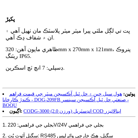
پکيڙ
ڀت تي لڳل ملٽي پيرا ميٽر ميٽر پلاسٽڪ مان ٺهيل آهي ۽
ان ۾ شفاف ڍڪ آهي.
ظاهري ماپون آهن: 320mm x 270mm x 121mm، پنروڪ
ريٽنگ IP65.
ڊسپلي: 7 انچ ٽچ اسڪرين.
پوئين:
هول سيل چين ۾ حل ٿيل آڪسيجن ميٽر جي قيمت فراهم
ڪندڙ ڪارخانا - DOG-209FB صنعتي حل ٿيل آڪسيجن سينسر -
BOQU
CODG-3000 (2.0 ورزن) انڊسٽريل COD اينالائيزر
اڳيون:
1. بجلي جي فراهمي: 220V/24V بجلي جي فراهمي
2. سگنل آئوٽ پُٽ: RS485 سگنل، هڪ خارجي وائرليس