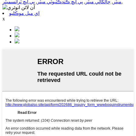
,
ميٽر
,
چالکائي ميٽر
,
پي ايڇ ڪنڊڪٽيوٽي ميٽر
,
پي ايڇ ٽرانسميٽر
اي ميل موڪليو
x