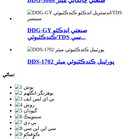
DDG-3080 صنعتي چالکائي ميٽر
DDG-GY صنعتي انڊڪٽو
ڪنڊڪٽيوٽي/TDS سي...
DDS-1702 پورٽيبل ڪنڊڪٽيوٽي ميٽر
ساٿي: