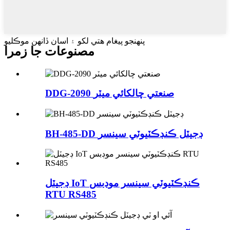
پنهنجو پيغام هتي لکو ۽ اسان ڏانهن موڪليو
مصنوعات جا زمرا
DDG-2090 صنعتي چالکائي ميٽر
BH-485-DD ڊجيٽل ڪنڊڪٽيوٽي سينسر
ڊجيٽل IoT ڪنڊڪٽيوٽي سينسر موڊبس
RTU RS485