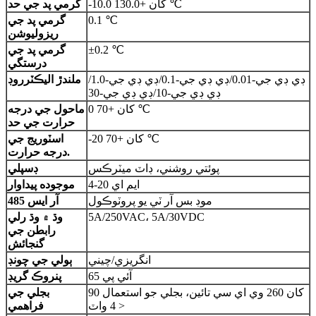
-10.0 کان +130.0 ℃
گرمي پد جي حد
0.1 ℃
گرمي پد جي
ريزوليوشن
±0.2 ℃
گرمي پد جي
درستگي
ڊي ڊي جي-0.01/ڊي ڊي جي-0.1/ڊي ڊي جي-1.0/
ملندڙ اليڪٽرروڊ
ڊي ڊي جي-10/ڊي ڊي جي-30
0 کان +70 ℃
ماحول جي درجه
حرارت جي حد
-20 کان +70 ℃
اسٽوريج جي
درجه حرارت.
پوئتي روشني، ڊاٽ ميٽرڪس
ڊسپلي
4-20 ايم اي
موجوده پيداوار
موڊ بس آر ٽي يو پروٽوڪول
آر ايس 485
5A/250VAC، 5A/30VDC
وڌ ۾ وڌ رلي
رابطن جي
گنجائش
انگريزي/چيني
ٻولي جي چونڊ
آئي پي 65
پنروڪ گريڊ
90 کان 260 وي اي سي تائين، بجلي جو استعمال
بجلي جي
< 4 واٽ
فراهمي