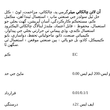
آن لائن چالکائي ميٽر
گرمي پد، چالکائي، مزاحمت، لوڻ ۽ ڪل
حل ٿيل سولڊز جي صنعتي ماپ ۾ استعمال ٿيندا آهن، مڪمل
ڪم، مستحڪم ڪارڪردگي، آسان آپريشن، گهٽ بجلي جو
استعمال، محفوظ ۽ قابل اعتماد، ملندڙ اينالاگ چالکائي اليڪٽروڊ
استعمال ڪندي، وڏي پيماني تي حرارتي بجلي جي پيداوار،
ڪيميائي صنعت، ڌاتو، ماحولياتي تحفظ، دواسازي، بايو
ڪيميڪل، کاڌو، نل جو پاڻي ۽ ٻين صنعتي موقعن ۾ استعمال ٿي
سگهن ٿا.
EC
ڪم
 يو ايس-200 ايم ايس
ماپڻ جي حد
0.01/0.1/1
قرارداد
±2٪ ايف ايس
درستگي