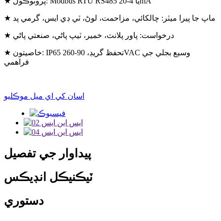
★ پروٽوڪول: Modbus RTU RS485 يا 4-20mA
★ ماپ جا پيرا ميٽر: چالکائي، مزاحمت، لوڻ، ٽي ڊي ايس، گرمي پد
★ درخواست: پاور پلانٽ، خمير، ٽيپ پاڻي، صنعتي پاڻي
★ خاصيتون: IP65 تحفظ گريڊ، 90-260VAC وسيع بجلي جي
فراهمي
اسان کي اي ميل موڪليو
پيداوار جي تفصيل
ٽيڪنيڪل انڊيڪس
دستوري