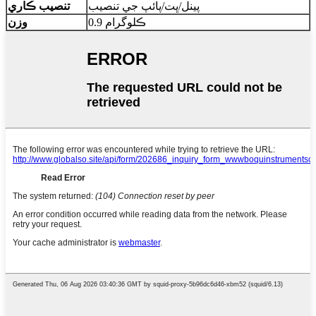
پينل/ڀت/پائپ جي تنصيب
تنصيب ڪاري
0.9 ڪلوگرام
وزن