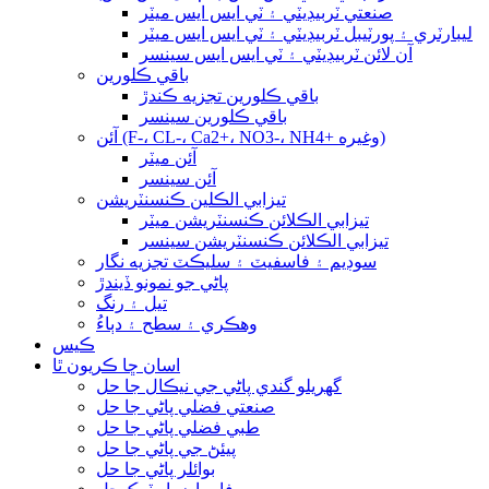
صنعتي ٽربيڊيٽي ۽ ٽي ايس ايس ميٽر
ليبارٽري ۽ پورٽيبل ٽربيڊيٽي ۽ ٽي ايس ايس ميٽر
آن لائن ٽربيڊيٽي ۽ ٽي ايس ايس سينسر
باقي ڪلورين
باقي ڪلورين تجزيه ڪندڙ
باقي ڪلورين سينسر
آئن (F-، CL-، Ca2+، NO3-، NH4+ وغيره)
آئن ميٽر
آئن سينسر
تيزابي الڪلين ڪنسنٽريشن
تيزابي الڪلائن ڪنسنٽريشن ميٽر
تيزابي الڪلائن ڪنسنٽريشن سينسر
سوڊيم ۽ فاسفيٽ ۽ سليڪٽ تجزيه نگار
پاڻي جو نمونو ڏيندڙ
تيل ۽ رنگ
وهڪري ۽ سطح ۽ دٻاءُ
ڪيس
اسان ڇا ڪريون ٿا
گهريلو گندي پاڻي جي نيڪال جا حل
صنعتي فضلي پاڻي جا حل
طبي فضلي پاڻي جا حل
پيئڻ جي پاڻي جا حل
بوائلر پاڻي جا حل