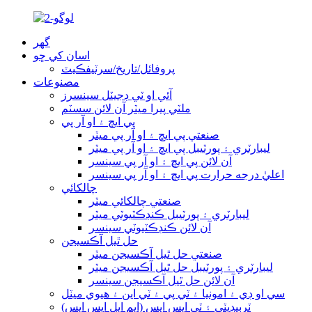
گھر
اسان کي ڇو
پروفائل/تاريخ/سرٽيفڪيٽ
مصنوعات
آئي او ٽي ڊجيٽل سينسرز
ملٽي پيرا ميٽر آن لائن سسٽم
پي ايڇ ۽ او آر پي
صنعتي پي ايڇ ۽ او آر پي ميٽر
ليبارٽري ۽ پورٽيبل پي ايڇ ۽ او آر پي ميٽر
آن لائن پي ايڇ ۽ او آر پي سينسر
اعليٰ درجه حرارت پي ايڇ ۽ او آر پي سينسر
چالکائي
صنعتي چالکائي ميٽر
ليبارٽري ۽ پورٽيبل ڪنڊڪٽيوٽي ميٽر
آن لائن ڪنڊڪٽيوٽي سينسر
حل ٿيل آڪسيجن
صنعتي حل ٿيل آڪسيجن ميٽر
ليبارٽري ۽ پورٽيبل حل ٿيل آڪسيجن ميٽر
آن لائن حل ٿيل آڪسيجن سينسر
سي او ڊي ۽ امونيا ۽ ٽي پي ۽ ٽي اين ۽ هيوي ميٽل
ٽربيڊيٽي ۽ ٽي ايس ايس (ايم ايل ايس ايس)