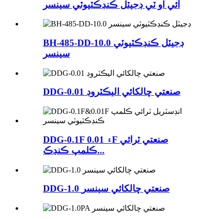
آئي او ٽي ڊجيٽل ڪنڊڪٽيوٽي سينسر
BH-485-DD-10.0 ڊجيٽل ڪنڊڪٽيوٽي
سينسر
DDG-0.01 صنعتي چالکائي اليڪٽروڊ
DDG-0.1F ۽ 0.01F صنعتي ٽرائي
ڪلمپ ڪنڊڪ...
DDG-1.0 صنعتي چالکائي سينسر