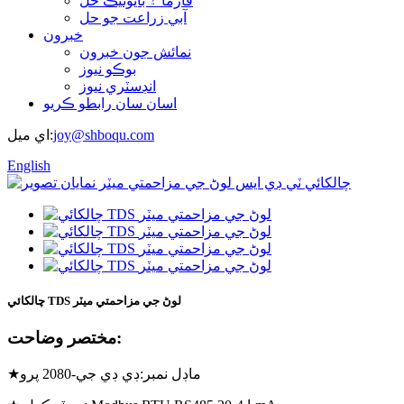
فارما ۽ بايوٽيڪ حل
آبي زراعت جو حل
خبرون
نمائش جون خبرون
بوڪو نيوز
انڊسٽري نيوز
اسان سان رابطو ڪريو
joy@shboqu.com
اي ميل:
English
چالکائي TDS لوڻ جي مزاحمتي ميٽر
مختصر وضاحت:
ماڊل نمبر:
ڊي ڊي جي-2080 پرو
★