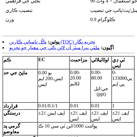
بجلي جي فراهمي
ينل/ڀت/پائپ جي تنصيب
تنصيب ڪاري
0.9 ڪلوگرام
وزن
ڪُل نامياتي ڪاربن (TOC) تجزيه نگار
پوئين:
اڳيون:
ملٽي پيرا ميٽر آن لائن پاڻي جي معيار جو تجزيو
EC
ٽي ڊي
لوڻاٺيلائي
مزاحمت
ڪم
ايس
0.00-
0.00-
0-
0.00 يو
ماپڻ جي حد
20.00
80.00
پي
133000
ايس-200 ايم
ايمΩ
پي ايم
ايس
جي/ايل
(ppt)
0.01/0.1/1
0.01
0.01
1
قرارداد
±2٪ ايف
±2٪ ايف
±2٪ ايف
±2٪ ايف ايس
درستگي
ايس
ايس
ايس
پوائنٽ 1000/اين ٽي سي 10 ڪ
گرمي پد
معاوضو