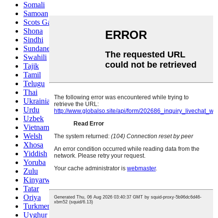
Somali
Samoan
Scots Gaelic
Shona
Sindhi
Sundanese
Swahili
Tajik
Tamil
Telugu
Thai
Ukrainian
Urdu
Uzbek
Vietnamese
Welsh
Xhosa
Yiddish
Yoruba
Zulu
Kinyarwanda
Tatar
Oriya
Turkmen
Uyghur